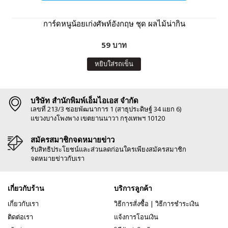
การ์ดหนูน้อยเก่งศัพท์อังกฤษ ชุด ผลไม้น่ากิน
59 บาท
หยิบใส่รถเข็น
บริษัท สำนักพิมพ์เอ็มไอเอส จำกัด
เลขที่ 213/3 ซอยพัฒนาการ 1 (สาธุประดิษฐ์ 34 แยก 6)
แขวงบางโพงพาง เขตยานนาวา กรุงเทพฯ 10120
สมัครสมาชิกจดหมายข่าว
รับสิทธิประโยชน์และส่วนลดก่อนใครเพียงสมัครสมาชิก
จดหมายข่าวกับเรา
เกี่ยวกับร้าน
บริการลูกค้า
เกี่ยวกับเรา
วิธีการสั่งซื้อ
|
วิธีการชำระเงิน
ติดต่อเรา
แจ้งการโอนเงิน