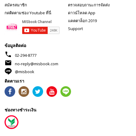
สมัครสมาชิก
ตรวจสอบถานะการจัดส่ง
กดติดตามช่อง Youtube ที่นี่
ดาวน์โหลด App
แคตตาล็อก 2019
Support
ข้อมูลติดต่อ
phone
02-294-8777
mail
no-reply@misbook.com
@misbook
ติดตามเรา
ช่องทางชำระเงิน