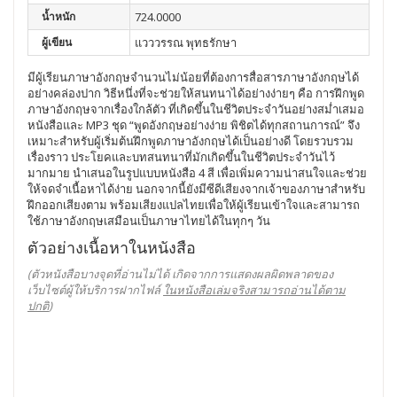
น้ำหนัก
724.0000
ผู้เขียน
แวววรรณ พุทธรักษา
มีผู้เรียนภาษาอังกฤษจำนวนไม่น้อยที่ต้องการสื่อสารภาษาอังกฤษได้
อย่างคล่องปาก วิธีหนึ่งที่จะช่วยให้สนทนาได้อย่างง่ายๆ คือ การฝึกพูด
ภาษาอังกฤษจากเรื่องใกล้ตัว ที่เกิดขึ้นในชีวิตประจำวันอย่างสม่ำเสมอ
หนังสือและ MP3 ชุด “พูดอังกฤษอย่างง่าย พิชิตได้ทุกสถานการณ์” จึง
เหมาะสำหรับผู้เริ่มต้นฝึกพูดภาษาอังกฤษได้เป็นอย่างดี โดยรวบรวม
เรื่องราว ประโยคและบทสนทนาที่มักเกิดขึ้นในชีวิตประจำวันไว้
มากมาย นำเสนอในรูปแบบหนังสือ 4 สี เพื่อเพิ่มความน่าสนใจและช่วย
ให้จดจำเนื้อหาได้ง่าย นอกจากนี้ยังมีซีดีเสียงจากเจ้าของภาษาสำหรับ
ฝึกออกเสียงตาม พร้อมเสียงแปลไทยเพื่อให้ผู้เรียนเข้าใจและสามารถ
ใช้ภาษาอังกฤษเสมือนเป็นภาษาไทยได้ในทุกๆ วัน
ตัวอย่างเนื้อหาในหนังสือ
(ตัวหนังสือบางจุดที่อ่านไม่ได้ เกิดจากการแสดงผลผิดพลาดของ
เว็บไซต์ผู้ให้บริการฝากไฟล์
ในหนังสือเล่มจริงสามารถอ่านได้ตาม
ปกติ
)