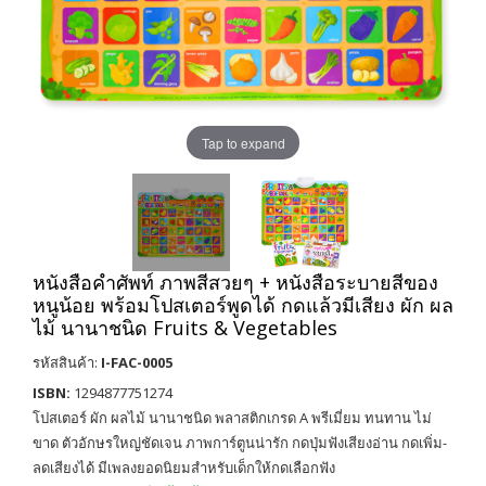
Tap to expand
หนังสือคำศัพท์ ภาพสีสวยๆ + หนังสือระบายสีของ
หนูน้อย พร้อมโปสเตอร์พูดได้ กดแล้วมีเสียง ผัก ผล
ไม้ นานาชนิด Fruits & Vegetables
รหัสสินค้า:
I-FAC-0005
ISBN:
1294877751274
โปสเตอร์ ผัก ผลไม้ นานาชนิด พลาสติกเกรด A พรีเมี่ยม ทนทาน ไม่
ขาด ตัวอักษรใหญ่ชัดเจน ภาพการ์ตูนน่ารัก กดปุ่มฟังเสียงอ่าน กดเพิ่ม-
ลดเสียงได้ มีเพลงยอดนิยมสำหรับเด็กให้กดเลือกฟัง