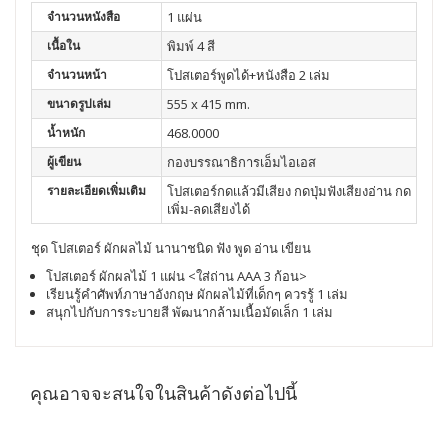
จำนวนหนังสือ
1 แผ่น
เนื้อใน
พิมพ์ 4 สี
จำนวนหน้า
โปสเตอร์พูดได้+หนังสือ 2 เล่ม
ขนาดรูปเล่ม
555 x 415 mm.
น้ำหนัก
468.0000
ผู้เขียน
กองบรรณาธิการเอ็มไอเอส
รายละเอียดเพิ่มเติม
โปสเตอร์กดเเล้วมีเสียง กดปุ่มฟังเสียงอ่าน กด
เพิ่ม-ลดเสียงได้
ชุด โปสเตอร์ ผักผลไม้ นานาชนิด ฟัง พูด อ่าน เขียน
โปสเตอร์ ผักผลไม้ 1 แผ่น <ใส่ถ่าน AAA 3 ก้อน>
เรียนรู้คำศัพท์ภาษาอังกฤษ ผักผลไม้ที่เด็กๆ ควรรู้ 1 เล่ม
สนุกไปกับการระบายสี พัฒนากล้ามเนื้อมัดเล็ก 1 เล่ม
คุณอาจจะสนใจในสินค้าดังต่อไปนี้