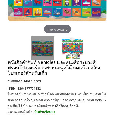
Tap to expand
หนังสือคำศัพท์ Vehicles และหนังสือระบายสี
พร้อมโปสเตอร์ยานพาหนะพูดได้ กดแล้วมีเสียง
โปสเตอร์สำหรับเด็ก
รหัสสินค้า:
I-FAC-0003
ISBN:
1294877751182
โปสเตอร์ ยานพาหนะพาท่องโลก พลาสติกเกรด A พรีเมี่ยม ทนทาน ไม่
ขาด ตัวอักษรใหญ่ชัดเจน ภาพการ์ตูนน่ารัก กดปุ่มฟังเสียงอ่าน กดเพิ่ม-
ลดเสียงได้ มีเพลงยอดนิยมสำหรับเด็กให้กดเลือกฟัง
สถานะของสินค้า :
สินค้าพร้อมส่ง