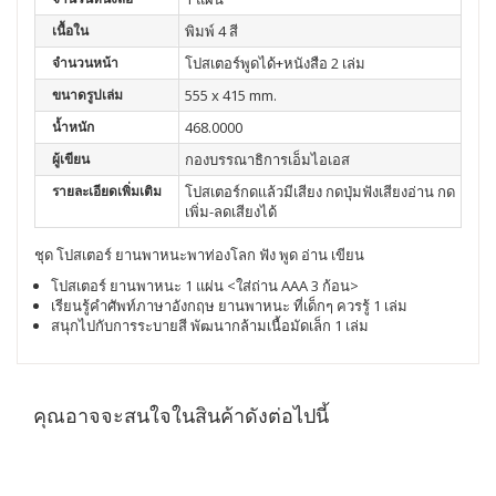
เนื้อใน
พิมพ์ 4 สี
จำนวนหน้า
โปสเตอร์พูดได้+หนังสือ 2 เล่ม
ขนาดรูปเล่ม
555 x 415 mm.
น้ำหนัก
468.0000
ผู้เขียน
กองบรรณาธิการเอ็มไอเอส
รายละเอียดเพิ่มเติม
โปสเตอร์กดเเล้วมีเสียง กดปุ่มฟังเสียงอ่าน กด
เพิ่ม-ลดเสียงได้
ชุด โปสเตอร์ ยานพาหนะพาท่องโลก ฟัง พูด อ่าน เขียน
โปสเตอร์ ยานพาหนะ 1 แผ่น <ใส่ถ่าน AAA 3 ก้อน>
เรียนรู้คำศัพท์ภาษาอังกฤษ ยานพาหนะ ที่เด็กๆ ควรรู้ 1 เล่ม
สนุกไปกับการระบายสี พัฒนากล้ามเนื้อมัดเล็ก 1 เล่ม
คุณอาจจะสนใจในสินค้าดังต่อไปนี้