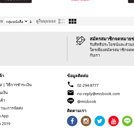
าม
ดูในมุมมอง:
สมัครสมาชิกจดหมายข
รับสิทธิประโยชน์และส่วน
ใครเพียงสมัครสมาชิกจดห
กับเรา
ค้า
ข้อมูลติดต่อ
phone
้อ
|
วิธีการชำระเงิน
02-294-8777
mail
นเงิน
no-reply@misbook.com
นค้า
@misbook
านะการจัดส่ง
ติดตามเรา
ด App
ก 2019