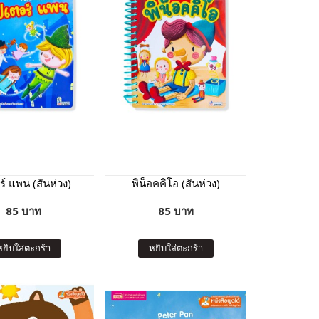
ร์ แพน (สันห่วง)
พิน็อคคิโอ (สันห่วง)
85 บาท
85 บาท
หยิบใส่ตะกร้า
หยิบใส่ตะกร้า