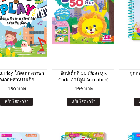
 & Play โน้ตเพลงภาษา
อีสปเด็กดี 50 เรื่อง (QR
ลูกหม
อังกฤษสำหรับเด็ก
Code การ์ตูน Animation)
150 บาท
199 บาท
หยิบใส่ตะกร้า
หยิบใส่ตะกร้า