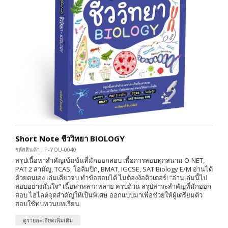
Short Note ชีววิทยา BIOLOGY
รหัสสินค้า : P-YOU-0040
สรุปเนื้อหาสำคัญเข้มข้นที่มักออกสอบ เพื่อการสอบทุกสนาม O-NET,
PAT 2 สามัญ, TCAS, โอลิมปิก, BMAT, IGCSE, SAT Biology E/M อ่านได้
ด้วยตนเอง เล่มเดียวจบ ทำข้อสอบได้ ไม่ต้องง้อติวเตอร์! “อ่านเล่มนี้ไป
สอบอย่างมั่นใจ” เนื้อหาหลากหลาย ครบถ้วน สรุปสาระสำคัญที่มักออก
สอบ ไฮไลต์จุดสำคัญให้เป็นพิเศษ ออกแบบมาเพื่อช่วยให้ผู้เตรียมตัว
สอบใช้ทบทวนบทเรียน
ดูรายละเอียดเพิ่มเติม