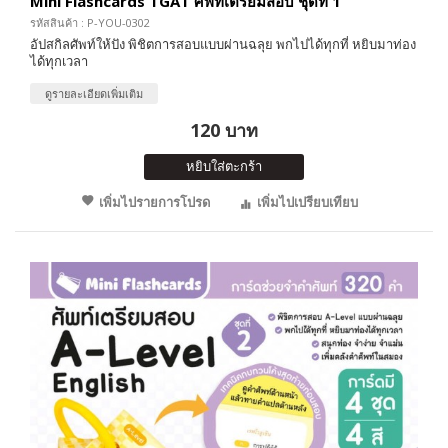
Mini Flashcards TGAT ศัพท์เตรียมสอบ ชุดที่ 1
รหัสสินค้า : P-YOU-0302
อัปสกิลศัพท์ให้ปัง พิชิตการสอบแบบผ่านฉลุย พกไปได้ทุกที่ หยิบมาท่อง
ได้ทุกเวลา
ดูรายละเอียดเพิ่มเติม
120 บาท
หยิบใส่ตะกร้า
เพิ่มไปรายการโปรด
เพิ่มไปเปรียบเทียบ