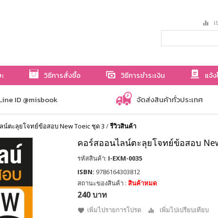
เป
ษะ
วิธีการสั่งซื้อ
วิธีการชำระเงิน
แจ้ง
Line ID @misbook
จัดส่งสินค้าทั่วประเทศ
น์ตะลุยโจทย์ข้อสอบ New Toeic ชุด 3
/
รีวิวสินค้า
คอร์สออนไลน์ตะลุยโจทย์ข้อสอบ New
รหัสสินค้า:
I-EXM-0035
ISBN:
9786164303812
สถานะของสินค้า :
สินค้าหมด
240 บาท
เพิ่มไปรายการโปรด
เพิ่มไปเปรียบเทียบ