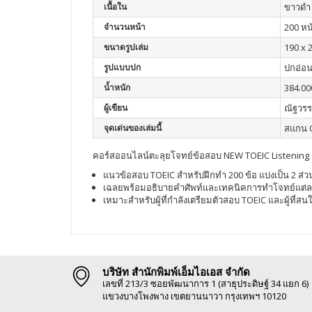
เนื้อใน
ขาวดำ
จำนวนหน้า
200 หน
ขนาดรูปเล่ม
190 x 
รูปแบบปก
ปกอ่อ
น้ำหนัก
384.00
ผู้เขียน
ณัฐวรร
จุดเด่นของเล่มนี้
สแกน Q
คอร์สออนไลน์ตะลุยโจทย์ข้อสอบ NEW TOEIC Listening 
แนวข้อสอบ TOEIC สำหรับฝึกทำ 200 ข้อ แบ่งเป็น 2 ส่
เฉลยพร้อมอธิบายคำศัพท์และเทคนิคการทำโจทย์แต่ล
เหมาะสำหรับผู้ที่กำลังเตรียมตัวสอบ TOEIC และผู้ท
บริษัท สำนักพิมพ์เอ็มไอเอส จำกัด
เลขที่ 213/3 ซอยพัฒนาการ 1 (สาธุประดิษฐ์ 34 แยก 6)
แขวงบางโพงพาง เขตยานนาวา กรุงเทพฯ 10120