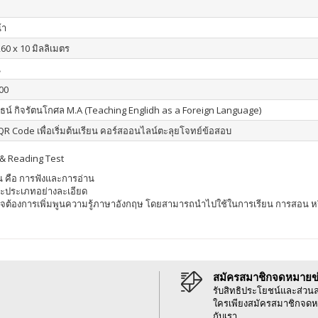
้า
260 x 10 มิลลิเมตร
น
00
ธน์ กิจรัตนโกศล M.A (Teaching Englidh as a Foreign Language)
R Code เพื่อเริ่มต้นเรียน คอร์สออนไลน์ตะลุยโจทย์ข้อสอบ
& Reading Test
วน คือ การฟังและการอ่าน
ะประเภทอย่างละเอียด
ี่สนใจต้องการเพิ่มพูนความรู้ภาษาอังกฤษ โดยสามารถนำไปใช้ในการเรียน การสอน ห
สมัครสมาชิกจดหมายข
รับสิทธิประโยชน์และส่วน
ใครเพียงสมัครสมาชิกจดห
กับเรา