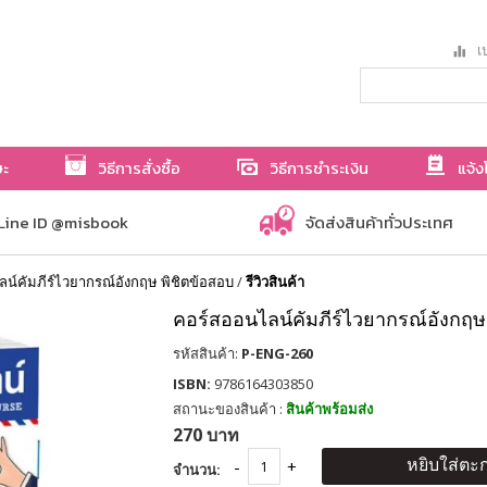
เป
ษะ
วิธีการสั่งซื้อ
วิธีการชำระเงิน
แจ้ง
Line ID @misbook
จัดส่งสินค้าทั่วประเทศ
น์คัมภีร์ไวยากรณ์อังกฤษ พิชิตข้อสอบ
/
รีวิวสินค้า
คอร์สออนไลน์คัมภีร์ไวยากรณ์อังกฤษ
รหัสสินค้า:
P-ENG-260
ISBN:
9786164303850
สถานะของสินค้า :
สินค้าพร้อมส่ง
270 บาท
หยิบใส่ตะก
จำนวน: