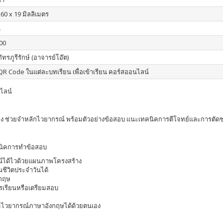
260 x 19 มิลลิเมตร
น
00
ัทรภูรีรักษ์ (อาจารย์โอ๊ต)
R Code ในแต่ละบทเรียน เพื่อเข้าเรียน คอร์สออนไลน์
นไลน์
้าง ช่วยจำหลักไวยากรณ์ พร้อมตัวอย่างข้อสอบ แนะเทคนิคการตีโจทย์และการตัด
คนิคการทำข้อสอบ
รณ์ได้ไวด้วยแผนภาพโครงสร้าง
ชีวิตประจำวันได้
งกฤษ
ารเรียนหรือเตรียมสอบ
ษ
ทักษะไวยากรณ์ภาษาอังกฤษได้ด้วยตนเอง