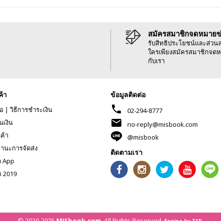
สมัครสมาชิกจดหมายข
รับสิทธิประโยชน์และส่วน
ใครเพียงสมัครสมาชิกจดห
กับเรา
ค้า
ข้อมูลติดต่อ
phone
้อ
|
วิธีการชำระเงิน
02-294-8777
mail
นเงิน
no-reply@misbook.com
นค้า
@misbook
านะการจัดส่ง
ติดตามเรา
ด App
ก 2019
© 2020-2025
MISbook.com
. All Rights Reserved.