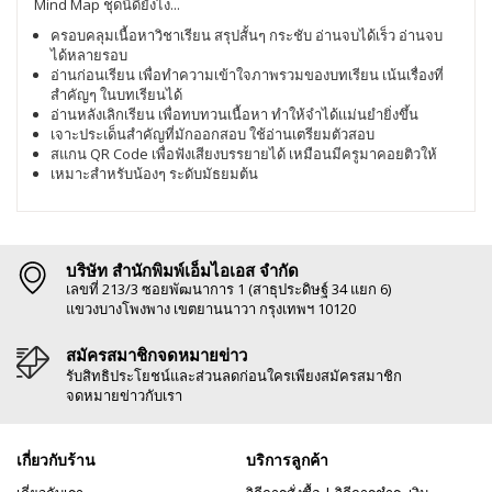
Mind Map ชุดนี้ดียังไง​...
ครอบคลุมเนื้อหาวิชาเรียน สรุปสั้นๆ กระชับ อ่านจบได้เร็ว อ่านจบ
ได้หลายรอบ
อ่านก่อนเรียน เพื่อทำความเข้าใจภาพรวมของบทเรียน เน้นเรื่องที่
สำคัญๆ ในบทเรียนได้
อ่านหลังเลิกเรียน เพื่อทบทวนเนื้อหา ทำให้จำได้เเม่นยำยิ่งขึ้น
เจาะประเด็นสำคัญที่มักออกสอบ ใช้อ่านเตรียมตัวสอบ
สแกน QR Code เพื่อฟังเสียงบรรยายได้ เหมือนมีครูมาคอยติวให้
เหมาะสำหรับน้องๆ ระดับมัธยมต้น
บริษัท สำนักพิมพ์เอ็มไอเอส จำกัด
เลขที่ 213/3 ซอยพัฒนาการ 1 (สาธุประดิษฐ์ 34 แยก 6)
แขวงบางโพงพาง เขตยานนาวา กรุงเทพฯ 10120
สมัครสมาชิกจดหมายข่าว
รับสิทธิประโยชน์และส่วนลดก่อนใครเพียงสมัครสมาชิก
จดหมายข่าวกับเรา
เกี่ยวกับร้าน
บริการลูกค้า