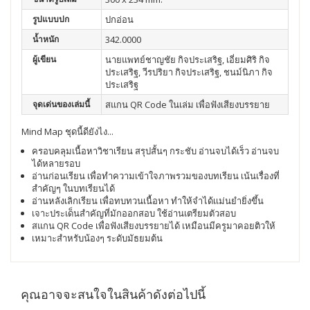
รูปแบบปก
ปกอ่อน
น้ำหนัก
342.0000
ผู้เขียน
นายแพทย์ชาญชัย กิจประเสริฐ, เอี่ยมศิริ กิจ
ประเสริฐ, วีรปริยา กิจประเสริฐ, ชนม์นิภา กิจ
ประเสริฐ
จุดเด่นของเล่มนี้
สแกน QR Code ในเล่ม เพื่อฟังเสียงบรรยาย
Mind Map ชุดนี้ดียังไง​...
ครอบคลุมเนื้อหาวิชาเรียน สรุปสั้นๆ กระชับ อ่านจบได้เร็ว อ่านจบ
ได้หลายรอบ
อ่านก่อนเรียน เพื่อทำความเข้าใจภาพรวมของบทเรียน เน้นเรื่องที่
สำคัญๆ ในบทเรียนได้
อ่านหลังเลิกเรียน เพื่อทบทวนเนื้อหา ทำให้จำได้เเม่นยำยิ่งขึ้น
เจาะประเด็นสำคัญที่มักออกสอบ ใช้อ่านเตรียมตัวสอบ
สแกน QR Code เพื่อฟังเสียงบรรยายได้ เหมือนมีครูมาคอยติวให้
เหมาะสำหรับน้องๆ ระดับมัธยมต้น
คุณอาจจะสนใจในสินค้าดังต่อไปนี้