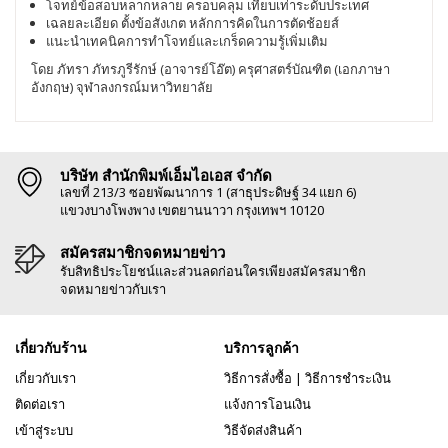
โจทย์ข้อสอบหลากหลาย ครอบคลุม เทียบเท่าระดับประเทศ
เฉลยละเอียด ตั้งข้อสังเกต หลักการคิดในการตัดช้อยส์
แนะนำเทคนิคการทำโจทย์และเกร็ดความรู้เพิ่มเติม
โดย ภัทรา ภัทรภูรีรักษ์ (อาจารย์โอ๊ต) ครุศาสตร์บัณฑิต (เอกภาษา
อังกฤษ) จุฬาลงกรณ์มหาวิทยาลัย
บริษัท สำนักพิมพ์เอ็มไอเอส จำกัด
เลขที่ 213/3 ซอยพัฒนาการ 1 (สาธุประดิษฐ์ 34 แยก 6)
แขวงบางโพงพาง เขตยานนาวา กรุงเทพฯ 10120
สมัครสมาชิกจดหมายข่าว
รับสิทธิประโยชน์และส่วนลดก่อนใครเพียงสมัครสมาชิก
จดหมายข่าวกับเรา
เกี่ยวกับร้าน
บริการลูกค้า
เกี่ยวกับเรา
วิธีการสั่งซื้อ
|
วิธีการชำระเงิน
ติดต่อเรา
แจ้งการโอนเงิน
เข้าสู่ระบบ
วิธีจัดส่งสินค้า