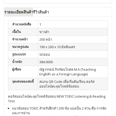
รายละเอียดสินค้า
รีวิวสินค้า
จำนวนหนังสือ
1
เนื้อใน
ขาวดำ
จำนวนหน้า
200 หน้า
ขนาดรูปเล่ม
190 x 260 x 10 มิลลิเมตร
รูปแบบปก
ปกอ่อน
น้ำหนัก
384.0000
ผู้เขียน
ณัฐวรรธน์ กิจรัตนโกศล M.A (Teaching
Englidh as a Foreign Language)
จุดเด่นของเล่มนี้
สแกน QR Code เพื่อเริ่มต้นเรียน คอร์ส
ออนไลน์ตะลุยโจทย์ข้อสอบ
คอร์สออนไลน์ตะลุยโจทย์ข้อสอบ NEW TOEIC Listening & Reading
Test
แนวข้อสอบ TOEIC สำหรับฝึกทำ 200 ข้อ แบ่งเป็น 2 ส่วน คือ การฟัง
และการอ่าน