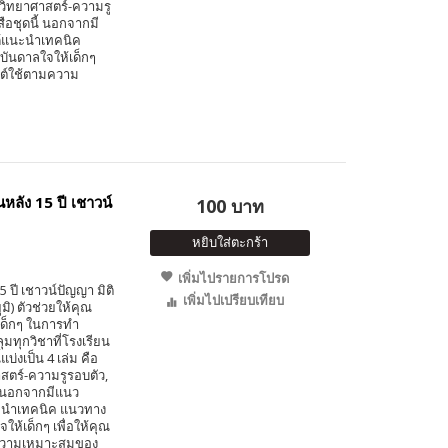
, วิทยาศาสตร์-ความรู
ือชุดนี้ นอกจากมี
ด้แนะนำเทคนิค
ันดาลใจให้เด็กๆ
กต์ใช้ตามความ
หลัง 15 ปี เชาวน์
100 บาท
หยิบใส่ตะกร้า
เพิ่มไปรายการโปรด
 ปี เชาวน์ปัญญา มิติ
เพิ่มไปเปรียบเทียบ
ิ) ตัวช่วยให้คุณ
เด็กๆ ในการทำ
มทุกวิชาที่โรงเรียน
บ่งเป็น 4 เล่ม คือ
าสตร์-ความรูรอบตัว,
้ นอกจากมีแนว
นะนำเทคนิค แนวทาง
ห้เด็กๆ เพื่อให้คุณ
มความเหมาะสมของ