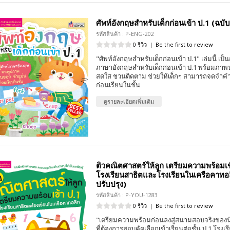
ศัพท์อังกฤษสำหรับเด็กก่อนเข้า ป.1 (ฉบับ
รหัสสินค้า : P-ENG-202
0 รีวิว
|
Be the first to review
"ศัพท์อังกฤษสำหรับเด็กก่อนเข้า ป.1" เล่มนี้ เป
ภาษาอังกฤษสำหรับเด็กก่อนเข้า ป.1 พร้อมภาพป
สดใส ชวนติดตาม ช่วยให้เด็กๆ สามารถจดจำคำศ
ก่อนเรียนในชั้น
ดูรายละเอียดเพิ่มเติม
ติวคณิตศาสตร์ให้ลูก เตรียมความพร้อมเข
โรงเรียนสาธิตและโรงเรียนในเครือคาทอล
ปรับปรุง)
รหัสสินค้า : P-YOU-1283
0 รีวิว
|
Be the first to review
"เตรียมความพร้อมก่อนลงสู่สนามสอบจริงของน
ที่ต้องการสอบคัดเลือกเข้าเรียนต่อชั้น ป.1 โรง