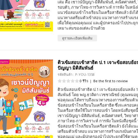
เล่ม คือ เชาวน์ปัญญา-มิติสัมพันธ์, คณิตศาสตร์
รอบตัว, ภาษาไทย-การวิเคราะห์ การฟัง ในหนังส
แนวข้อสอบเข้าโรงเรียนในเครือสาธิตแล้ว ยังไ
แนวทางเตรียมตัวเข้าสอบ แนวทางการสร้างแรงบ
เพื่อให้คุณพ่อคุณแม่ และผู้ปกครองนำไปประยุ
เหมาะสมของแต่ละบ้านด้วย
ดูรายละเอียดเพิ่มเติม
ติวเข้มสอบเข้าสาธิต ป.1 เจาะข้อสอบย้อน
ปัญญา มิติสัมพันธ์
รหัสสินค้า : P-YOU-1358
0 รีวิว
|
Be the first to review
ติวเข้มสอบเข้าสาธิต ป.1 เจาะข้อสอบย้อนหลัง 15
สัมพันธ์ โดย พญ.ธวลิดา เวชชวณิชย์ (คุณหมอยูม
พ่อคุณแม่ได้ทราบถึงแนวทางของการเตรียมตัว
ข้อสอบเข้าโรงเรียนในเครือสาธิต ซึ่งจะครอบคลุ
ในเครือสาธิตใช้ในการสอบเข้า โดยหนังสือชุดนี้แ
เชาวน์ปัญญา-มิติสัมพันธ์, คณิตศาสตร์, วิทยาศ
ภาษาไทย-การวิเคราะห์ การฟัง ในหนังสือชุดนี
ข้อสอบเข้าโรงเรียนในเครือสาธิตแล้ว ยังได้แ
เตรียมตัวเข้าสอบ แนวทางการสร้างแรงบันดาลใจใ
พ่อคุณแม่ และผู้ปกครองนำไปประยุกต์ใช้ตา