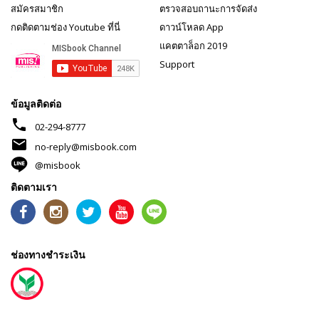
สมัครสมาชิก
ตรวจสอบถานะการจัดส่ง
กดติดตามช่อง Youtube ที่นี่
ดาวน์โหลด App
แคตตาล็อก 2019
Support
ข้อมูลติดต่อ
phone
02-294-8777
mail
no-reply@misbook.com
@misbook
ติดตามเรา
ช่องทางชำระเงิน