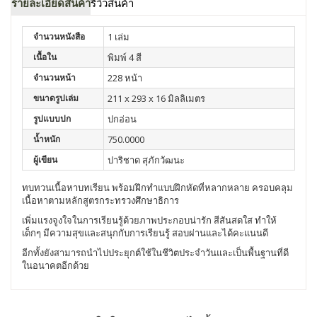
รายละเอียดสินค้า
รีวิวสินค้า
จำนวนหนังสือ
1 เล่ม
เนื้อใน
พิมพ์ 4 สี
จำนวนหน้า
228 หน้า
ขนาดรูปเล่ม
211 x 293 x 16 มิลลิเมตร
รูปแบบปก
ปกอ่อน
น้ำหนัก
750.0000
ผู้เขียน
ปาริชาด สุภักวัฒนะ
ทบทวนเนื้อหาบทเรียน พร้อมฝึกทำแบบฝึกหัดที่หลากหลาย ครอบคลุม
เนื้อหาตามหลักสูตรกระทรวงศึกษาธิการ
เพิ่มแรงจูงใจในการเรียนรู้ด้วยภาพประกอบน่ารัก สีสันสดใส ทำให้
เด็กๆ มีความสุขและสนุกกับการเรียนรู้ สอบผ่านและได้คะแนนดี
อีกทั้งยังสามารถนำไปประยุกต์ใช้ในชีวิตประจำวันและเป็นพื้นฐานที่ดี
ในอนาคตอีกด้วย