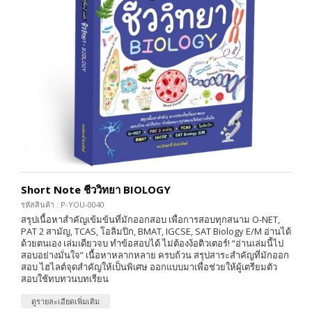
Short Note ชีววิทยา BIOLOGY
รหัสสินค้า : P-YOU-0040
สรุปเนื้อหาสำคัญเข้มข้นที่มักออกสอบ เพื่อการสอบทุกสนาม O-NET,
PAT 2 สามัญ, TCAS, โอลิมปิก, BMAT, IGCSE, SAT Biology E/M อ่านได้
ด้วยตนเอง เล่มเดียวจบ ทำข้อสอบได้ ไม่ต้องง้อติวเตอร์! “อ่านเล่มนี้ไป
สอบอย่างมั่นใจ” เนื้อหาหลากหลาย ครบถ้วน สรุปสาระสำคัญที่มักออก
สอบ ไฮไลต์จุดสำคัญให้เป็นพิเศษ ออกแบบมาเพื่อช่วยให้ผู้เตรียมตัว
สอบใช้ทบทวนบทเรียน
ดูรายละเอียดเพิ่มเติม