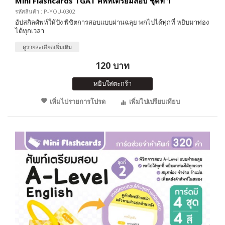
Mini Flashcards TGAT ศัพท์เตรียมสอบ ชุดที่ 1
รหัสสินค้า : P-YOU-0302
อัปสกิลศัพท์ให้ปัง พิชิตการสอบแบบผ่านฉลุย พกไปได้ทุกที่ หยิบมาท่อง
ได้ทุกเวลา
ดูรายละเอียดเพิ่มเติม
120 บาท
หยิบใส่ตะกร้า
เพิ่มไปรายการโปรด
เพิ่มไปเปรียบเทียบ