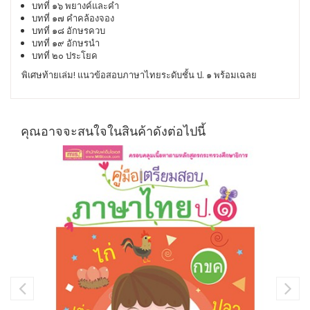
บทที่ ๑๖ พยางค์และคำ
บทที่ ๑๗ คำคล้องจอง
บทที่ ๑๘ อักษรควบ
บทที่ ๑๙ อักษรนำ
บทที่ ๒๐ ประโยค
พิเศษท้ายเล่ม! แนวข้อสอบภาษาไทยระดับชั้น ป. ๑ พร้อมเฉลย
คุณอาจจะสนใจในสินค้าดังต่อไปนี้