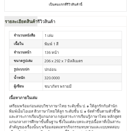
เป็นคนแรกที่รีวิวสินค้านี้
รายละเอียดสินค้า
รีวิวสินค้า
จำนวนหนังสือ
1 เล่ม
เนื้อใน
พิมพ์ 1 สี
จำนวนหน้า
136 หน้า
ขนาดรูปเล่ม
206 x 292 x 7 มิลลิเมตร
รูปแบบปก
ปกอ่อน
น้ำหนัก
320.0000
ผู้เขียน
ชนาภัทร พรายมี
เนื้อหาภายในเล่ม
เตรียมพร้อมก่อนสอบวิชาภาษาไทย ระดับชั้น ป. ๑ ให้ลูกรักกับสำนัก
พิมพ์เอ็มไอเอส ติวภาษาไทยให้ลูก ระดับชั้น ป. ๑ จัดทำขึ้นตามตัวชี้วัด
และสาระการเรียนรู้แกนกลาง กลุ่มสาระการเรียนรู้ภาษาไทย หลักสูตร
แกนกลางการศึกษาขั้นพื้นฐาน ซึ่งในแต่ละบทจะสรุปเนื้อหาที่เป็นสาระ
สำคัญของเรื่องนั้นๆ พร้อมสอดแทรกกิจกรรมทบทวนและแบบทดสอบ