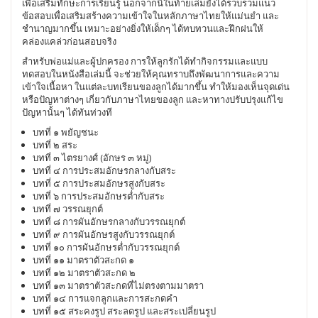
เพื่อเสริมทักษะการเรียนรู้ นอกจากนี้ในท้ายเล่มยังได้รวบรวมแนว
ข้อสอบเพื่อเสริมสร้างความเข้าใจในหลักภาษาไทยให้แม่นยำ และ
ชำนาญมากขึ้น เหมาะอย่างยิ่งให้เด็กๆ ได้ทบทวนและฝึกฝนให้
คล่องแคล่วก่อนสอบจริง
สำหรับพ่อแม่และผู้ปกครอง การให้ลูกรักได้ทำกิจกรรมและแบบ
ทดสอบในหนังสือเล่มนี้ จะช่วยให้คุณทราบถึงพัฒนาการและความ
เข้าใจเนื้อหา ในแต่ละบทเรียนของลูกได้มากขึ้น ทำให้มองเห็นจุดเด่น
หรือปัญหาต่างๆ เกี่ยวกับภาษาไทยของลูก และหาทางปรับปรุงแก้ไข
ปัญหานั้นๆ ได้ทันท่วงที
บทที่ ๑ พยัญชนะ
บทที่ ๒ สระ
บทที่ ๓ ไตรยางศ์ (อักษร ๓ หมู่)
บทที่ ๔ การประสมอักษรกลางกับสระ
บทที่ ๕ การประสมอักษรสูงกับสระ
บทที่ ๖ การประสมอักษรต่ำกับสระ
บทที่ ๗ วรรณยุกต์
บทที่ ๘ การผันอักษรกลางกับวรรณยุกต์
บทที่ ๙ การผันอักษรสูงกับวรรณยุกต์
บทที่ ๑๐ การผันอักษรต่ำกับวรรณยุกต์
บทที่ ๑๑ มาตราตัวสะกด ๑
บทที่ ๑๒ มาตราตัวสะกด ๒
บทที่ ๑๓ มาตราตัวสะกดที่ไม่ตรงตามมาตรา
บทที่ ๑๔ การแจกลูกและการสะกดคำ
บทที่ ๑๕ สระคงรูป สระลดรูป และสระเปลี่ยนรูป