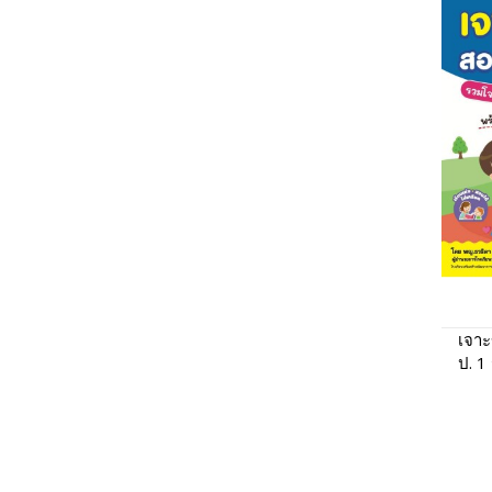
เจาะ
ป. 1