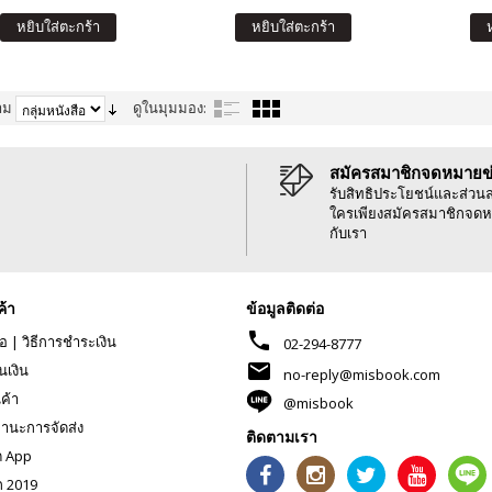
หยิบใส่ตะกร้า
หยิบใส่ตะกร้า
าม
ดูในมุมมอง:
สมัครสมาชิกจดหมายข
รับสิทธิประโยชน์และส่วน
ใครเพียงสมัครสมาชิกจดห
กับเรา
ค้า
ข้อมูลติดต่อ
phone
้อ
|
วิธีการชำระเงิน
02-294-8777
mail
นเงิน
no-reply@misbook.com
นค้า
@misbook
านะการจัดส่ง
ติดตามเรา
ด App
ก 2019