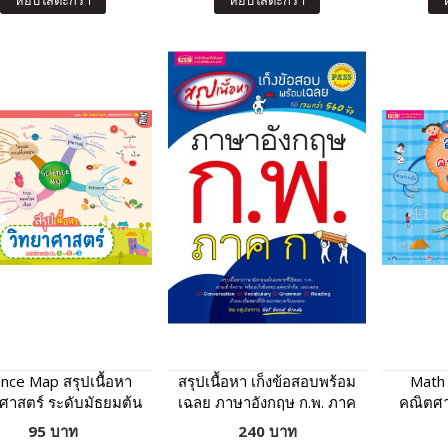
หยิบใส่ตะกร้า
หยิบใส่ตะกร้า
ence Map สรุปเนื้อหา
สรุปเนื้อหา เก็งข้อสอบพร้อม
Math 
ศาสตร์ ระดับมัธยมต้น
เฉลย ภาษาอังกฤษ ก.พ. ภาค
คณิตศา
ก
95 บาท
240 บาท