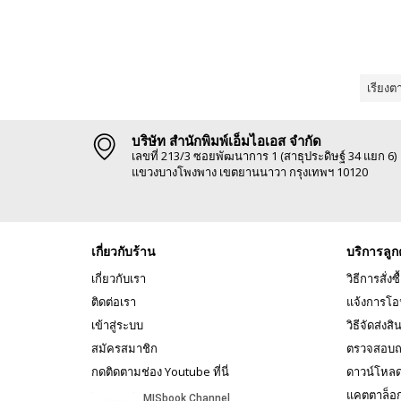
เรียงต
บริษัท สำนักพิมพ์เอ็มไอเอส จำกัด
เลขที่ 213/3 ซอยพัฒนาการ 1 (สาธุประดิษฐ์ 34 แยก 6)
แขวงบางโพงพาง เขตยานนาวา กรุงเทพฯ 10120
เกี่ยวกับร้าน
บริการลูก
เกี่ยวกับเรา
วิธีการสั่งซื
ติดต่อเรา
แจ้งการโอ
เข้าสู่ระบบ
วิธีจัดส่งสิ
สมัครสมาชิก
ตรวจสอบถ
กดติดตามช่อง Youtube ที่นี่
ดาวน์โหล
แคตตาล็อ