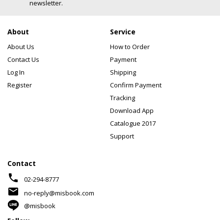
newsletter.
About
Service
About Us
How to Order
Contact Us
Payment
Log In
Shipping
Register
Confirm Payment
Tracking
Download App
Catalogue 2017
Support
Contact
phone
02-294-8777
mail
no-reply@misbook.com
@misbook