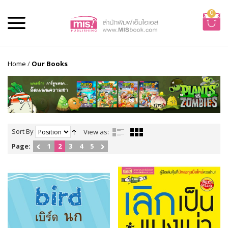
0
Home
/
Our Books
Sort By
View as:
Page:
1
2
3
4
5