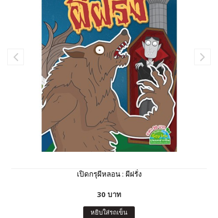
เปิดกรุผีหลอน : ผีฝรั่ง
30 บาท
หยิบใส่รถเข็น