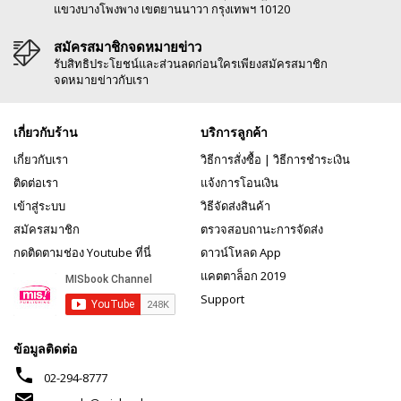
แขวงบางโพงพาง เขตยานนาวา กรุงเทพฯ 10120
สมัครสมาชิกจดหมายข่าว
รับสิทธิประโยชน์และส่วนลดก่อนใครเพียงสมัครสมาชิก
จดหมายข่าวกับเรา
เกี่ยวกับร้าน
บริการลูกค้า
เกี่ยวกับเรา
วิธีการสั่งซื้อ
|
วิธีการชำระเงิน
ติดต่อเรา
แจ้งการโอนเงิน
เข้าสู่ระบบ
วิธีจัดส่งสินค้า
สมัครสมาชิก
ตรวจสอบถานะการจัดส่ง
กดติดตามช่อง Youtube ที่นี่
ดาวน์โหลด App
แคตตาล็อก 2019
Support
ข้อมูลติดต่อ
phone
02-294-8777
mail