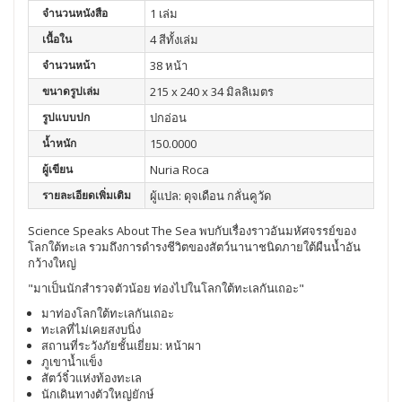
จำนวนหนังสือ
1 เล่ม
เนื้อใน
4 สีทั้งเล่ม
จำนวนหน้า
38 หน้า
ขนาดรูปเล่ม
215 x 240 x 34 มิลลิเมตร
รูปแบบปก
ปกอ่อน
น้ำหนัก
150.0000
ผู้เขียน
Nuria Roca
รายละเอียดเพิ่มเติม
ผู้แปล: ดุจเดือน กลั่นคูวัด
Science Speaks About The Sea พบกับเรื่องราวอันมหัศจรรย์ของ
โลกใต้ทะเล รวมถึงการดำรงชีวิตของสัตว์นานาชนิดภายใต้ผืนน้ำอัน
กว้างใหญ่
"มาเป็นนักสำรวจตัวน้อย ท่องไปในโลกใต้ทะเลกันเถอะ"
มาท่องโลกใต้ทะเลกันเถอะ
ทะเลที่ไม่เคยสงบนิ่ง
สถานที่ระวังภัยชั้นเยี่ยม: หน้าผา
ภูเขาน้ำแข็ง
สัตว์จิ๋วแห่งท้องทะเล
นักเดินทางตัวใหญ่ยักษ์