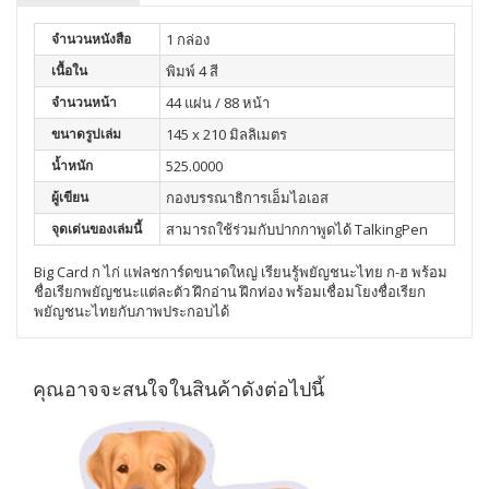
จำนวนหนังสือ
1 กล่อง
เนื้อใน
พิมพ์ 4 สี
จำนวนหน้า
44 แผ่น / 88 หน้า
ขนาดรูปเล่ม
145 x 210 มิลลิเมตร
น้ำหนัก
525.0000
ผู้เขียน
กองบรรณาธิการเอ็มไอเอส
จุดเด่นของเล่มนี้
สามารถใช้ร่วมกับปากกาพูดได้ TalkingPen
Big Card ก ไก่ แฟลชการ์ดขนาดใหญ่ เรียนรู้พยัญชนะไทย ก-ฮ พร้อม
ชื่อเรียกพยัญชนะแต่ละตัว ฝึกอ่าน ฝึกท่อง พร้อมเชื่อมโยงชื่อเรียก
พยัญชนะไทยกับภาพประกอบได้
คุณอาจจะสนใจในสินค้าดังต่อไปนี้