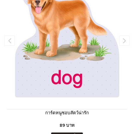
การ์ดหนูชอบสัตว์น่ารัก
89 บาท