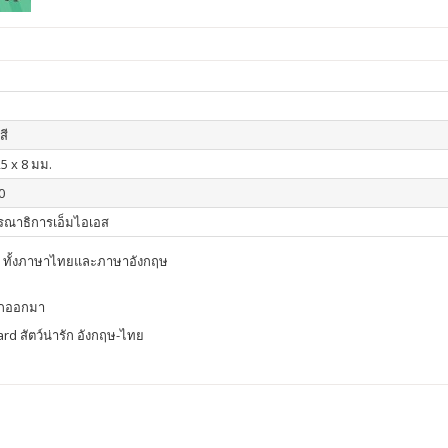
สี
25 x 8 มม.
0
รณาธิการเอ็มไอเอส
ต้อง ทั้งภาษาไทยและภาษาอังกฤษ
ด็กออกมา
rd สัตว์น่ารัก อังกฤษ-ไทย