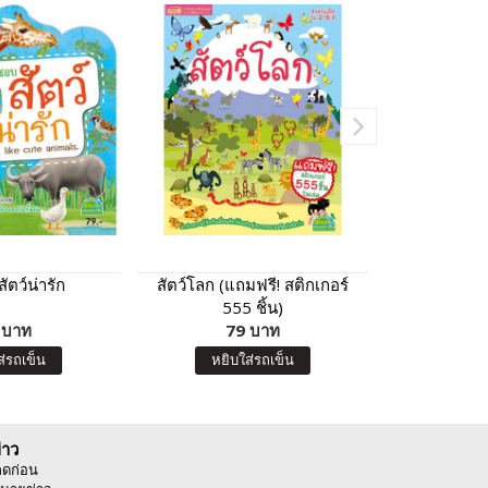
ัตว์น่ารัก
สัตว์โลก (แถมฟรี! สติกเกอร์
การ์ดหน
555 ชิ้น)
 บาท
79 บาท
9
ส่รถเข็น
หยิบใส่รถเข็น
หยิบ
่าว
ลดก่อน