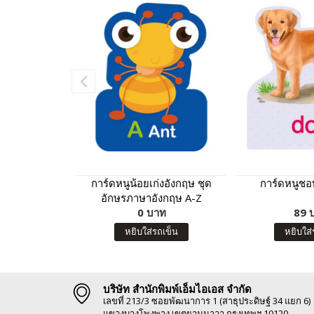
การ์ดหนูน้อยเก่งอังกฤษ ชุด
การ์ดหนูชอบ
อักษรภาษาอังกฤษ A-Z
0 บาท
89 
หยิบใส่รถเข็น
หยิบใส่
บริษัท สำนักพิมพ์เอ็มไอเอส จำกัด
เลขที่ 213/3 ซอยพัฒนาการ 1 (สาธุประดิษฐ์ 34 แยก 6)
แขวงบางโพงพาง เขตยานนาวา กรุงเทพฯ 10120