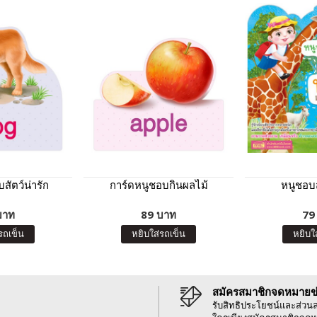
สัตว์น่ารัก
การ์ดหนูชอบกินผลไม้
หนูชอบส
บาท
89 บาท
79
รถเข็น
หยิบใส่รถเข็น
หยิบใ
สมัครสมาชิกจดหมายข
รับสิทธิประโยชน์และส่วน