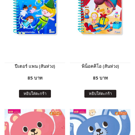
ปีเตอร์ แพน (สันห่วง)
พิน็อคคิโอ (สันห่วง)
85 บาท
85 บาท
หยิบใส่ตะกร้า
หยิบใส่ตะกร้า