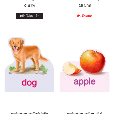
0 บาท
25 บาท
หยิบใส่ตะกร้า
สินค้าหมด
การ์ดหนูชอบสัตว์น่ารัก
การ์ดหนูชอบกินผลไม้