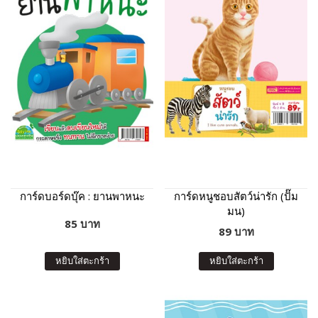
การ์ดบอร์ดบุ๊ค : ยานพาหนะ
การ์ดหนูชอบสัตว์น่ารัก (ปั๊ม
มน)
85 บาท
89 บาท
หยิบใส่ตะกร้า
หยิบใส่ตะกร้า