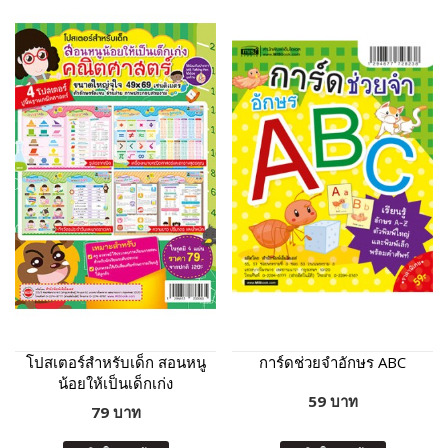
โปสเตอร์สำหรับเด็ก สอนหนู
การ์ดช่วยจำอักษร ABC
น้อยให้เป็นเด็กเก่ง
59 บาท
คณิตศาสตร์
79 บาท