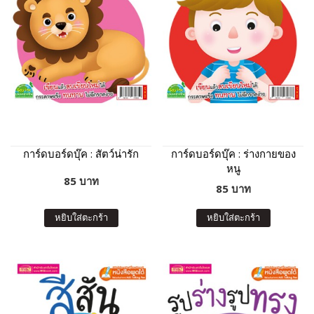
การ์ดบอร์ดบุ๊ค : สัตว์น่ารัก
การ์ดบอร์ดบุ๊ค : ร่างกายของ
หนู
85 บาท
85 บาท
หยิบใส่ตะกร้า
หยิบใส่ตะกร้า