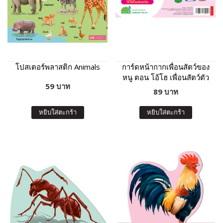
โปสเตอร์พลาสติก Animals
การ์ดหน้ากากเพื่อนสัตว์ของ
หนู ตอน โอ้โฮ เพื่อนสัตว์ตัว
59 บาท
โต๊โต
89 บาท
หยิบใส่ตะกร้า
หยิบใส่ตะกร้า