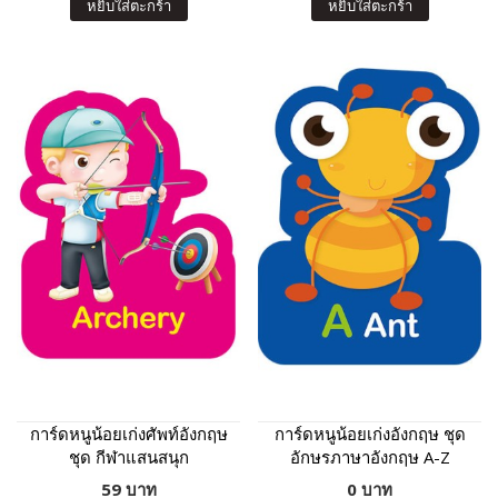
หยิบใส่ตะกร้า
หยิบใส่ตะกร้า
การ์ดหนูน้อยเก่งศัพท์อังกฤษ
การ์ดหนูน้อยเก่งอังกฤษ ชุด
ชุด กีฬาแสนสนุก
อักษรภาษาอังกฤษ A-Z
59 บาท
0 บาท