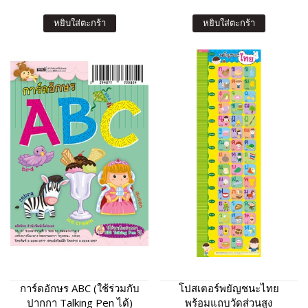
หยิบใส่ตะกร้า
หยิบใส่ตะกร้า
การ์ดอักษร ABC (ใช้ร่วมกับ
โปสเตอร์พยัญชนะไทย
ปากกา Talking Pen ได้)
พร้อมแถบวัดส่วนสูง