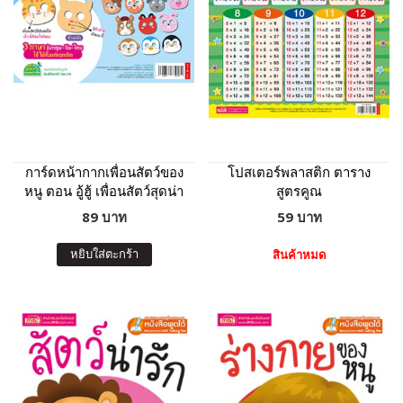
การ์ดหน้ากากเพื่อนสัตว์ของ
โปสเตอร์พลาสติก ตาราง
หนู ตอน อู้ฮู้ เพื่อนสัตว์สุดน่า
สูตรคูณ
รัก
89 บาท
59 บาท
หยิบใส่ตะกร้า
สินค้าหมด