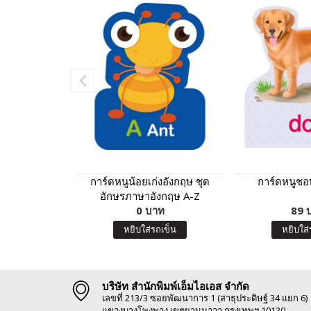
การ์ดหนูน้อยเก่งอังกฤษ ชุด
การ์ดหนูชอบ
อักษรภาษาอังกฤษ A-Z
0 บาท
89 
หยิบใส่รถเข็น
หยิบใส่
บริษัท สำนักพิมพ์เอ็มไอเอส จำกัด
เลขที่ 213/3 ซอยพัฒนาการ 1 (สาธุประดิษฐ์ 34 แยก 6)
แขวงบางโพงพาง เขตยานนาวา กรุงเทพฯ 10120