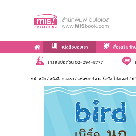
หนังสือของเรา
สื่อเสริมทัก
เกี่ยวกับเรา
โทรสั่งซื้อด่วน 02-294-8777
หน้าหลัก
/
หนังสือของเรา
/
แฟลชการ์ด บอร์ดบุ๊ค โปสเตอร์
/
กา