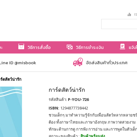
เป
ษะ
วิธีการสั่งซื้อ
วิธีการชำระเงิน
แจ้ง
Line ID @misbook
จัดส่งสินค้าทั่วประเทศ
ร์ดสัตว์น่ารัก
การ์ดสัตว์น่ารัก
รหัสสินค้า:
P-YOU-726
ISBN:
1294877738442
ชวนเด็กๆ มาทำความรู้จักกับเพื่อนสัตว์หลากหลายชนิ
ต้อง ทั้งภาษาไทยและภาษาอังกฤษ ภาพวาดสวยงาม เส
ทักษะด้านการดู การฟัง การอ่าน และการพูดในตัวเด
สถานะของสินค้า :
สินค้าพร้อมส่ง