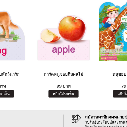
สัตว์น่ารัก
การ์ดหนูชอบกินผลไม้
หนูชอบส
บาท
89 บาท
79
รถเข็น
หยิบใส่รถเข็น
หยิบใ
สมัครสมาชิกจดหมายข
รับสิทธิประโยชน์และส่วน