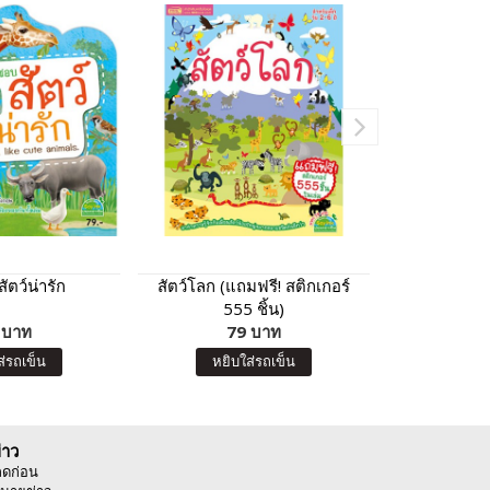
ัตว์น่ารัก
สัตว์โลก (แถมฟรี! สติกเกอร์
การ์ดหน
555 ชิ้น)
 บาท
79 บาท
9
ส่รถเข็น
หยิบใส่รถเข็น
หยิบ
่าว
ลดก่อน