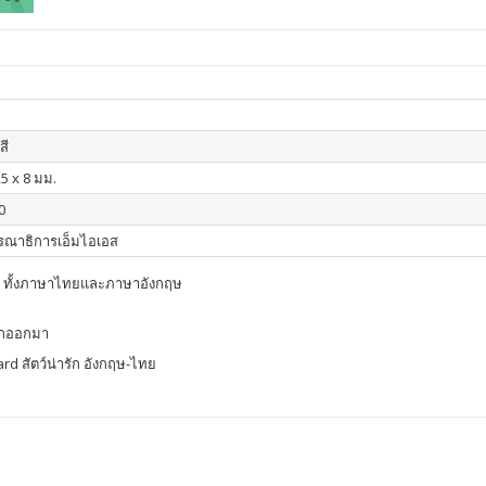
สี
25 x 8 มม.
0
รณาธิการเอ็มไอเอส
ต้อง ทั้งภาษาไทยและภาษาอังกฤษ
ด็กออกมา
rd สัตว์น่ารัก อังกฤษ-ไทย