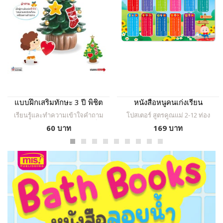
แบบฝึกเสริมทักษะ 3 ปี พิชิต
หนังสือหนูคนเก่งเรียน
ตรรกะ
คณิตศาสตร์ + สมุดระบายสี
เรียนรู้และทำความเข้าใจคำถาม
โปสเตอร์ สูตรคูณแม่ 2-12 ท่อง
พร้อมโปสเตอร์พูดได้ สูตรคูณ
ฝึกคิดและแก้ไขปัญหาให้สำเร็จ
สนุก พลาสติกเกรด A พรีเมี่ยม
60 บาท
169 บาท
ลุล่วง
แม่ 2-12 โปสเตอร์กดแล้วมี
ทนทาน ไม่ขาด ตัวอักษรใหญ่
ชัดเจน ภาพการ์ตูนน่ารัก กดปุ่มฟัง
เสียง
เสียงอ่าน กดเพิ่ม-ลดเสียงได้