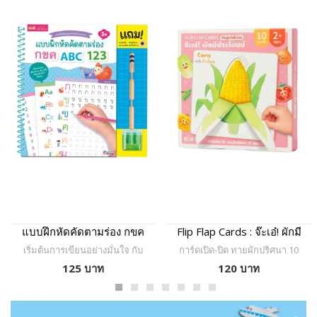
แบบฝึกหัดคัดตามร่อง กขค
Flip Flap Cards : จ๊ะเอ๋! ผักมี
ABC 123
ประโยชน์
เริ่มต้นการเขียนอย่างมั่นใจ กับ
การ์ดเปิด-ปิด ทายผักปริศนา 10
แบบฝึกคัดตัวอักษรเล่มแรกของ
ชนิด จำคำศัพท์ภาษาอังกฤษได้
125 บาท
120 บาท
หนู! ให้เจ้าตัวน้อยได้ฝึกคัด
อย่างแม่นยำ เรียนรู้ เปิดดู ทาย
พยัญชนะไทย ภาษาอังกฤษ และ
สนุก
ตัวเลข ผ่านร่องเส้นชัดเจน พร้อม
ภาพสีสันสดใส ช่วยพัฒนากล้าม