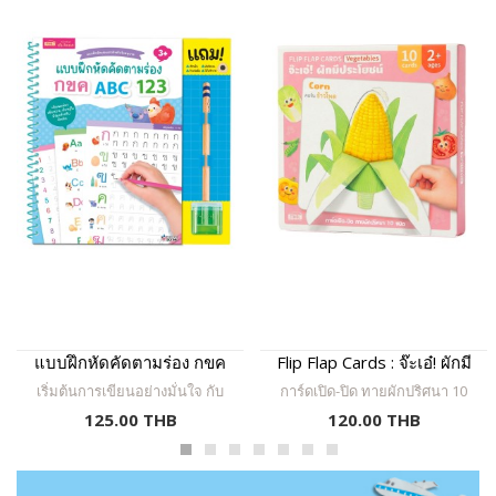
แบบฝึกหัดคัดตามร่อง กขค
Flip Flap Cards : จ๊ะเอ๋! ผักมี
ABC 123
ประโยชน์
เริ่มต้นการเขียนอย่างมั่นใจ กับ
การ์ดเปิด-ปิด ทายผักปริศนา 10
แบบฝึกคัดตัวอักษรเล่มแรกของ
ชนิด จำคำศัพท์ภาษาอังกฤษได้
125.00 THB
120.00 THB
หนู! ให้เจ้าตัวน้อยได้ฝึกคัด
อย่างแม่นยำ เรียนรู้ เปิดดู ทาย
พยัญชนะไทย ภาษาอังกฤษ และ
สนุก
ตัวเลข ผ่านร่องเส้นชัดเจน พร้อม
ภาพสีสันสดใส ช่วยพัฒนากล้าม