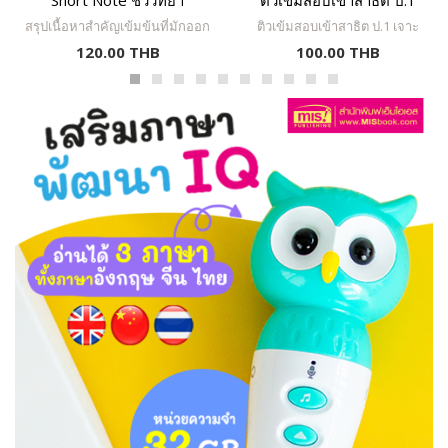
Short Note ชีววิทยา
ติวเข้มสอบเข้าสาธิต ป.1
เจาะข้อสอบย้อนหลัง 15 ปี
สรุปเนื้อหาสำคัญเข้มข้นที่มักออก
ติวเข้มสอบเข้าสาธิต ป.1 เจาะ
ภาษาไทย-การวิเคราะห์ การ
สอบ เพื่อการสอบทุกสนาม O-NET,
ข้อสอบย้อนหลัง 15 ปี ภาษาไทย-
120.00 THB
100.00 THB
PAT 2 สามัญ, TCAS, โอลิมปิก,
การวิเคราะห์ การฟัง โดย พญ.ธวลิ
ฟัง
BMAT, IGCSE, SAT Biology E/M
ดา เวชชวณิชย์ (คุณหมอยูมิ) ตัว
อ่านได้ด้วยตนเอง เล่มเดียวจบ ทำ
ช่วยให้คุณพ่อคุณแม่ได้ทราบถึง
ข้อสอบได้ ไม่ต้องง้อติวเตอร์! “อ่าน
แนวทางของการเตรียมตัวเด็กๆ ใน
เล่มนี้ไปสอบอย่างมั่นใจ” เนื้อหา
การทำข้อสอบเข้าโรงเรียนใน
หลากหลาย ครบถ้วน สรุปสาระ
เครือสาธิต ซึ่งจะครอบคลุมทุก
สำคัญที่มักออกสอบ ไฮไลต์จุด
วิชาที่โรงเรียนในเครือสาธิตใช้ใน
สำคัญให้เป็นพิเศษ ออกแบบมาเพื่อ
การสอบเข้า โดยหนังสือชุดนี้แบ่ง
ช่วยให้ผู้เตรียมตัวสอบใช้ทบทวน
เป็น 4 เล่ม คือ เชาวน์ปัญญา-มิติ
บทเรียน
สัมพันธ์, คณิตศาสตร์,
วิทยาศาสตร์-ความรูรอบตัว, ภาษา
ไทย-การวิเคราะห์ การฟัง ใน
หนังสือชุดนี้ นอกจากมีแนว
ข้อสอบเข้าโรงเรียนในเครือสาธิต
แล้ว ยังได้แนะนำเทคนิค แนวทาง
เตรียมตัวเข้าสอบ แนวทางการ
สร้างแรงบันดาลใจให้เด็กๆ เพื่อให้
คุณพ่อคุณแม่ และผู้ปกครองนำไป
ประยุกต์ใช้ตามความเหมาะสม
ของแต่ละบ้านด้วย