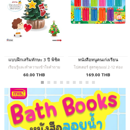
แบบฝึกเสริมทักษะ 3 ปี พิชิต
หนังสือหนูคนเก่งเรียน
ตรรกะ
คณิตศาสตร์ + สมุดระบายสี
เรียนรู้และทำความเข้าใจคำถาม
โปสเตอร์ สูตรคูณแม่ 2-12 ท่อง
พร้อมโปสเตอร์พูดได้ สูตรคูณ
ฝึกคิดและแก้ไขปัญหาให้สำเร็จ
สนุก พลาสติกเกรด A พรีเมี่ยม
60.00 THB
169.00 THB
ลุล่วง
แม่ 2-12 โปสเตอร์กดแล้วมี
ทนทาน ไม่ขาด ตัวอักษรใหญ่
ชัดเจน ภาพการ์ตูนน่ารัก กดปุ่มฟัง
เสียง
เสียงอ่าน กดเพิ่ม-ลดเสียงได้