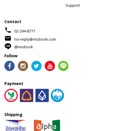
Support
Contact
phone
02-294-8777
mail
no-reply@misbook.com
@misbook
Follow
Payment
Shipping