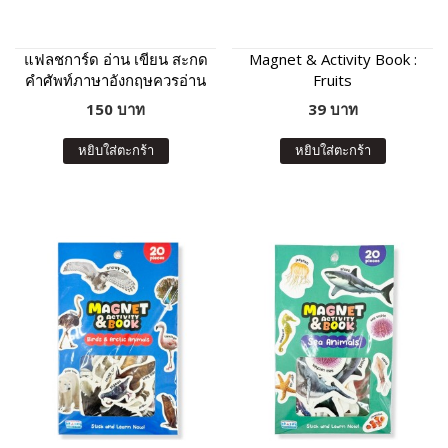
แฟลชการ์ด อ่าน เขียน สะกด
Magnet & Activity Book :
คำศัพท์ภาษาอังกฤษควรอ่าน
Fruits
ได้ ระดับอนุบาล
150 บาท
39 บาท
หยิบใส่ตะกร้า
หยิบใส่ตะกร้า