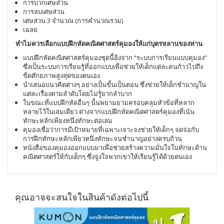
การบวกเศษส่วน
การลบเศษส่วน
เศษส่วน 3 จำนวณ (การคำนวณรวม)
เฉลย
ทำไมควรเลือกแบบฝึกหัดคณิตศาสตร์คุมองให้เเก่บุตรหลานของท่าน
แบบฝึกหัดคณิตศาสตร์คุมองชุดนี้อิงจาก “ระบบการเรียนแบบคุมอง”
ซึ่งเป็นระบบการเรียนรู้ที่ออกแบบเพื่อช่วยให้เด็กเเต่ละคนก้าวไปถึง
ขีดศักยภาพสูงสุดของตนเอง
นำเสนอแนวคิดต่างๆ อย่างเป็นขั้นเป็นตอน ซึ่งช่วยให้เด็กชำนาญใน
แต่ละเรื่องตามลำดับโดยไม่รู้ยากลำบาก
ในขณะที่แบบฝึกหัดอื่นๆ นั้นพยามยามครอบคลุมหัวข้อที่หลาก
หลายไว้ในเล่มเดียว ต่างจากแบบฝึกหัดคณิตศาสตร์คุมองที่เน้น
ทักษะหลักเพียงหนึ่งทักษะต่อเล่ม
คุมองเชื่อว่าการมีเป้าหมายที่เฉพาะเจาะจงช่วยให้เด็กๆ จดจ่อกับ
การฝึกทักษะหลักเพียวหนึ่งทักษะจนชำนาญอย่างครบถ้วน
หนังสือของคุมองออกแบบมาเพื่อช่วยสร้างความมั่นใจในทักษะด้าน
คณิตศาสตร์ให้กับเด็กๆ ซึ่งจูงใจพวกเขาให้เรียนรู้ได้ด้วยตนเอง
คุณอาจจะสนใจในสินค้าดังต่อไปนี้