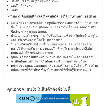
เศษส่วน 3 จำนวน (การคำนวณรวม)
แบบฝึกหัดทบทวน
เฉลย
ทำไมควรเลือกแบบฝึกหัดคณิตศาสตร์คุมองให้เเก่บุตรหลานของท่าน
แบบฝึกหัดคณิตศาสตร์คุมองชุดนี้อิงจาก “ระบบการเรียนแบบคุมอง”
ซึ่งเป็นระบบการเรียนรู้ที่ออกแบบเพื่อช่วยให้เด็กเเต่ละคนก้าวไปถึง
ขีดศักยภาพสูงสุดของตนเอง
นำเสนอแนวคิดต่างๆ อย่างเป็นขั้นเป็นตอน ซึ่งช่วยให้เด็กชำนาญใน
แต่ละเรื่องตามลำดับโดยไม่รู้ยากลำบาก
ในขณะที่แบบฝึกหัดอื่นๆ นั้นพยามยามครอบคลุมหัวข้อที่หลาก
หลายไว้ในเล่มเดียว ต่างจากแบบฝึกหัดคณิตศาสตร์คุมองที่เน้น
ทักษะหลักเพียงหนึ่งทักษะต่อเล่ม
คุมองเชื่อว่าการมีเป้าหมายที่เฉพาะเจาะจงช่วยให้เด็กๆ จดจ่อกับ
การฝึกทักษะหลักเพียวหนึ่งทักษะจนชำนาญอย่างครบถ้วน
หนังสือของคุมองออกแบบมาเพื่อช่วยสร้างความมั่นใจในทักษะด้าน
คณิตศาสตร์ให้กับเด็กๆ ซึ่งจูงใจพวกเขาให้เรียนรู้ได้ด้วยตนเอง
คุณอาจจะสนใจในสินค้าดังต่อไปนี้