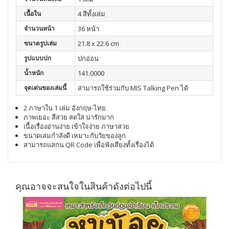
เนื้อใน
4 สีทั้งเล่ม
จำนวนหน้า
36 หน้า
ขนาดรูปเล่ม
21.8 x 22.6 cm
รูปแบบปก
ปกอ่อน
น้ำหนัก
141.0000
จุดเด่นของเล่มนี้
สามารถใช้ร่วมกับ MIS Talking Pen ได้
2 ภาษาใน 1 เล่ม อังกฤษ-ไทย
ภาพเยอะ สีสวย สดใส น่ารักมาก
เนื้อเรื่องอ่านง่าย เข้าใจง่าย ภาษาสวย
ขนาดเล่มกำลังดี เหมาะกับวัยของลูก
สามารถแสกน QR Code เพื่อฟังเสียงทั้งเรื่องได้
คุณอาจจะสนใจในสินค้าดังต่อไปนี้