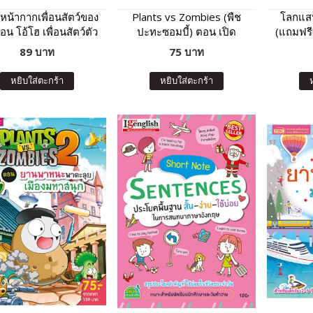
หน้ากากเพื่อนสัตว์ของ
Plants vs Zombies (พืช
โลกแส
อน โอ้โฮ เพื่อนสัตว์ตัว
ปะทะซอมบี้) ตอน เปิด
(แถมฟรี!
โต๊โต
อาณาจักรพืชพรรณ และ
89 บาท
75 บาท
เหล่านกเจ้าเวหา
หยิบใส่ตะกร้า
หยิบใส่ตะกร้า