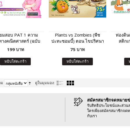
ียมสอบ PAT 1 ความ
Plants vs Zombies (พืช
ท่องดิ
ทางคณิตศาสตร์ (ฉบับ
ปะทะซอมบี้) ตอน ไขปริศนา
สติกเก
ปรับปรุง)
สัตว์โลกน่ารู้
199 บาท
75 บาท
หยิบใส่ตะกร้า
หยิบใส่ตะกร้า
าม
ดูในมุมมอง:
สมัครสมาชิกจดหมายข
รับสิทธิประโยชน์และส่วน
ใครเพียงสมัครสมาชิกจดห
กับเรา