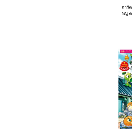
การ์ด
หนู ต