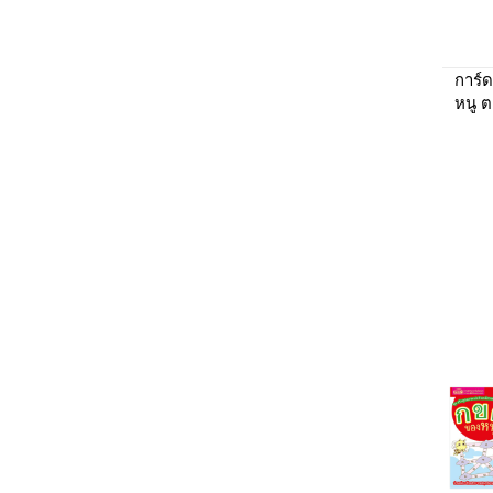
การ์ด
หนู ตอ