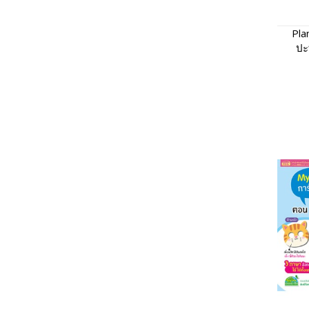
Pla
ปะ
พาห