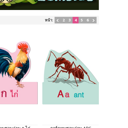
หน้า:
2
3
4
5
6