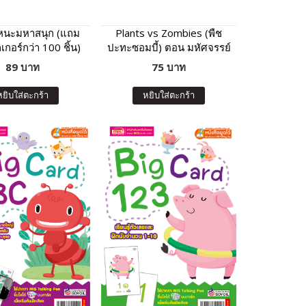
นะมหาสนุก (แถม
Plants vs Zombies (พืช
กเกอร์กว่า 100 ชิ้น)
ปะทะซอมบี้) ตอน มหัศจรรย์
ร่างกายของเรา และ
89 บาท
75 บาท
โภชนาการน่ารู้
หยิบใส่ตะกร้า
หยิบใส่ตะกร้า