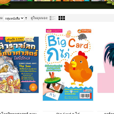
าม
ดูในมุมมอง: