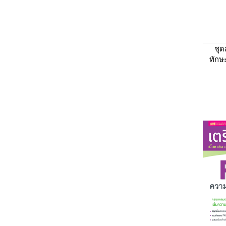
ชุด
ทักษ
+ ก