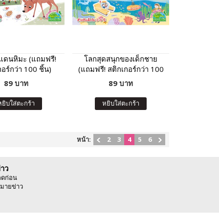
นแดนหิมะ (แถมฟรี!
โลกสุดสนุกของเด็กชาย
อร์กว่า 100 ชิ้น)
(แถมฟรี! สติกเกอร์กว่า 100
ชิ้น)
89 บาท
89 บาท
หยิบใส่ตะกร้า
หยิบใส่ตะกร้า
หน้า:
2
3
4
5
6
่าว
ลดก่อน
มายข่าว