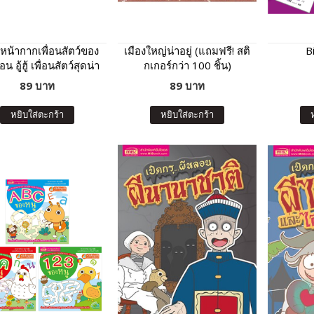
หน้ากากเพื่อนสัตว์ของ
เมืองใหญ่น่าอยู่ (แถมฟรี! สติ
B
น อู้ฮู้ เพื่อนสัตว์สุดน่า
กเกอร์กว่า 100 ชิ้น)
รัก
89 บาท
89 บาท
หยิบใส่ตะกร้า
หยิบใส่ตะกร้า