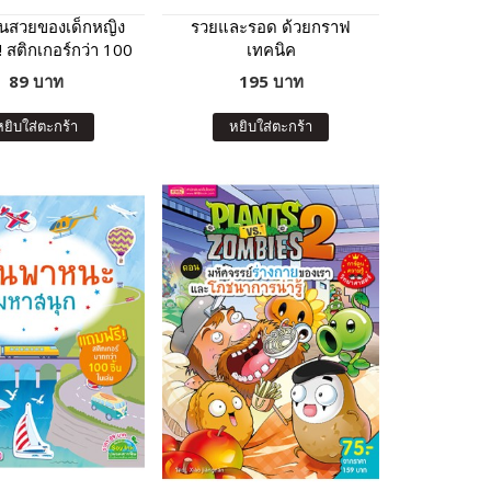
นสวยของเด็กหญิง
รวยและรอด ด้วยกราฟ
 สติกเกอร์กว่า 100
เทคนิค
ชิ้น)
89 บาท
195 บาท
หยิบใส่ตะกร้า
หยิบใส่ตะกร้า