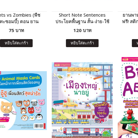
nts vs Zombies (พืช
Short Note Sentences
ยานพาห
ทะซอมบี้) ตอน ยาน
ประโยคพื้นฐาน สั้น-ง่าย-ใช้
ฟรี! สติ
นะพาตะลุย เมืองมหา
บ่อย
75 บาท
120 บาท
สนุก
หยิบใส่ตะกร้า
หยิบใส่ตะกร้า