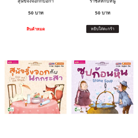
สุนัขจิ้งจอกกับอีกา
ราชสีห์กับหนู
50 บาท
50 บาท
หยิบใส่ตะกร้า
สินค้าหมด