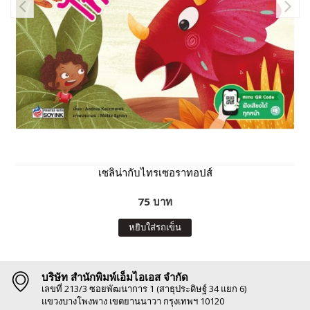
เซลิน่ากับไทรเซอราทอปส์
75 บาท
หยิบใส่รถเข็น
บริษัท สำนักพิมพ์เอ็มไอเอส จำกัด
เลขที่ 213/3 ซอยพัฒนาการ 1 (สาธุประดิษฐ์ 34 แยก 6)
แขวงบางโพงพาง เขตยานนาวา กรุงเทพฯ 10120