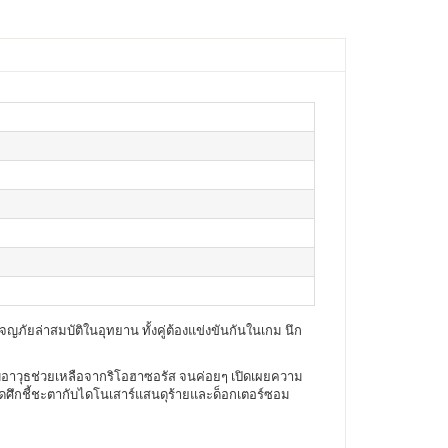
ผจญภัยล่าสมบัติในอุทยาน ทั้งคู่ต้องแข่งขันกันในเกม นึก
รับอาวุธช่วยเหลือจากริโอฮาซอรัส จนค่อยๆ เปิดเผยความ
เปิดศึกชี้ชะตากับไดโนเสาร์แสนดุร้ายและด็อกเตอร์ซอม