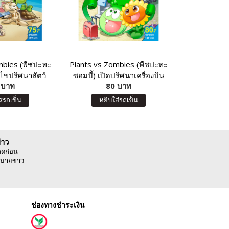
mbies (พืชปะทะ
Plants vs Zombies (พืชปะทะ
My First J
 ไขปริศนาสัตว์
ซอมบี้) เปิดปริศนาเครื่องบิน
L
น่ารู้
 บาท
และการโดยสารอย่างปลอดภัย
80 บาท
8
ส่รถเข็น
หยิบใส่รถเข็น
หยิบ
่าว
ลดก่อน
มายข่าว
ช่องทางชำระเงิน