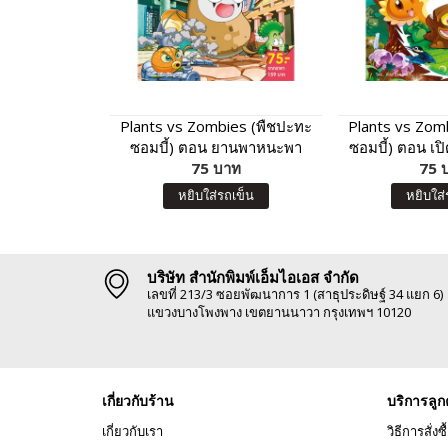
Plants vs Zombies (พืชปะทะ
Plants vs Zom
ซอมบี้) ตอน ยานพาหนะพา
ซอมบี้) ตอน เป
ตะลุย เมืองมหาสนุก
75 บาท
พรรณ และเหล่
75 
หยิบใส่รถเข็น
หยิบใส่
บริษัท สำนักพิมพ์เอ็มไอเอส จำกัด
เลขที่ 213/3 ซอยพัฒนาการ 1 (สาธุประดิษฐ์ 34 แยก 6)
แขวงบางโพงพาง เขตยานนาวา กรุงเทพฯ 10120
เกี่ยวกับร้าน
บริการลูก
เกี่ยวกับเรา
วิธีการสั่งซื