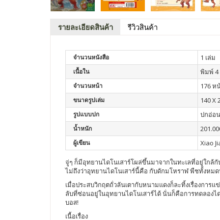
รายละเอียดสินค้า
รีวิวสินค้า
จำนวนหนังสือ
1 เล่ม
เนื้อใน
พิมพ์ 4 
จำนวนหน้า
176 หน
ขนาดรูปเล่ม
140 X 
รูปแบบปก
ปกอ่อ
น้ำหนัก
201.00
ผู้เขียน
Xiao J
จู่ๆ ก็มีอุทยานไดโนเสาร์โผล่ขึ้นมาจากในทะเลที่อยู่ใกล้ก
ไม่ถึงว่าอุทยานไดโนเสาร์นี้คือ กับดักมโหราฬ พืชทั้งหมดท
เมื่อประสบวิกฤตถั่วลันเตากับหนามแดงก็ละทิ้งเรื่องการ
ลับที่ซ่อนอยู่ในอุทยานไดโนเสาร์ได้ นั่นก็คือการทดลองได
บอส!
เนื้อเรื่อง