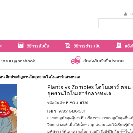
เป
ษะ
วิธีการสั่งซื้อ
วิธีการชำระเงิน
แจ้ง
Line ID @misbook
จัดส่งสินค้าทั่วประเทศ
ตอน ศึกประจัญบานในอุทยานไดโนเสาร์กลางทะเล
Plants vs Zombies ไดโนเสาร์ ตอน
อุทยานไดโนเสาร์กลางทะเล
รหัสสินค้า:
P-YOU-0720
ISBN:
9786164304581
การผจญภัยสุดลุ้นระทึก เรื่องราวการผจญภัยสุดตื่นเ
วิทยาศาสตร์ เพื่อให้เด็กๆ สนุกสนานและได้เรียนรู้เกี
มหัศจรรย์ที่เคยครองโลก รวมถึงสิ่งมีชีวิตอื่นๆใน