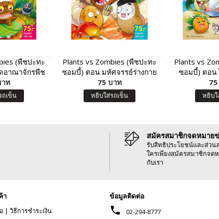
bies (พืชปะทะ
Plants vs Zombies (พืชปะทะ
Plants vs Zo
ิดอาณาจักรพืช
ซอมบี้) ตอน มหัศจรรย์ร่างกาย
ซอมบี้) ตอน
านกเจ้าเวหา
บาท
ของเรา และโภชนาการน่ารู้
75 บาท
โลก
75
รถเข็น
หยิบใส่รถเข็น
หยิบใ
สมัครสมาชิกจดหมายข
รับสิทธิประโยชน์และส่วน
ใครเพียงสมัครสมาชิกจดห
กับเรา
ค้า
ข้อมูลติดต่อ
phone
้อ
|
วิธีการชำระเงิน
02-294-8777