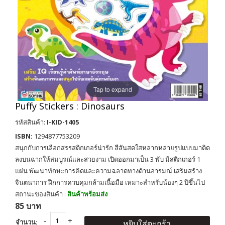
Tap to expand
Puffy Stickers : Dinosaurs
รหัสสินค้า:
I-KID-1405
ISBN:
1294877753209
สนุกกับการเลือกสรรสติกเกอร์น่ารัก สีสันสดใสหลากหลายรูปแบบมาติด
ลงบนฉากให้สมบูรณ์และสวยงาม เปิดออกมาเป็น 3 พับ มีสติกเกอร์ 1
แผ่น พัฒนาทักษะการคิดและความฉลาดทางด้านอารมณ์ เสริมสร้าง
จินตนาการ ฝึกการควบคุมกล้ามเนื้อมือ เหมาะสำหรับน้องๆ 2 ปีขึ้นไป
สถานะของสินค้า :
สินค้าพร้อมส่ง
85 บาท
จำนวน:
หยิบใส่ตะกร้า