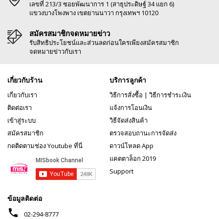
เลขที่ 213/3 ซอยพัฒนาการ 1 (สาธุประดิษฐ์ 34 แยก 6)
แขวงบางโพงพาง เขตยานนาวา กรุงเทพฯ 10120
สมัครสมาชิกจดหมายข่าว
รับสิทธิประโยชน์และส่วนลดก่อนใครเพียงสมัครสมาชิก
จดหมายข่าวกับเรา
เกี่ยวกับร้าน
บริการลูกค้า
เกี่ยวกับเรา
วิธีการสั่งซื้อ
|
วิธีการชำระเงิน
ติดต่อเรา
แจ้งการโอนเงิน
เข้าสู่ระบบ
วิธีจัดส่งสินค้า
สมัครสมาชิก
ตรวจสอบถานะการจัดส่ง
กดติดตามช่อง Youtube ที่นี่
ดาวน์โหลด App
แคตตาล็อก 2019
Support
ข้อมูลติดต่อ
phone
02-294-8777