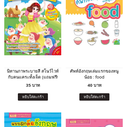
นิทานภาพระบายสี สโนว์ไวท์
ศัพท์อังกฤษเล่มแรกของหนู
กับคนแคระทั้งเจ็ด (แถมฟรี!
น้อย : food
สติกเกอร์)
35 บาท
40 บาท
หยิบใส่ตะกร้า
หยิบใส่ตะกร้า