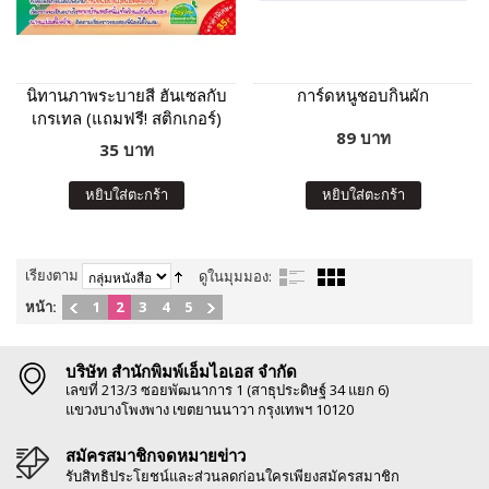
นิทานภาพระบายสี ฮันเซลกับ
การ์ดหนูชอบกินผัก
เกรเทล (แถมฟรี! สติกเกอร์)
89 บาท
35 บาท
หยิบใส่ตะกร้า
หยิบใส่ตะกร้า
เรียงตาม
ดูในมุมมอง:
หน้า:
1
2
3
4
5
บริษัท สำนักพิมพ์เอ็มไอเอส จำกัด
เลขที่ 213/3 ซอยพัฒนาการ 1 (สาธุประดิษฐ์ 34 แยก 6)
แขวงบางโพงพาง เขตยานนาวา กรุงเทพฯ 10120
สมัครสมาชิกจดหมายข่าว
รับสิทธิประโยชน์และส่วนลดก่อนใครเพียงสมัครสมาชิก