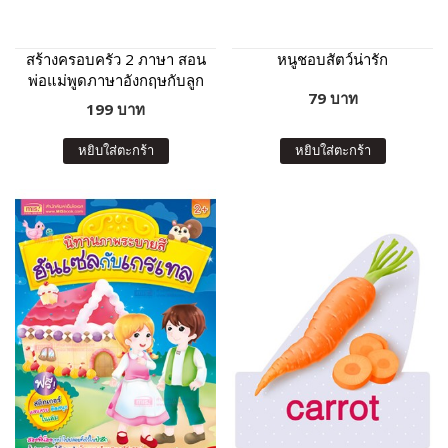
สร้างครอบครัว 2 ภาษา สอน
หนูชอบสัตว์น่ารัก
พ่อแม่พูดภาษาอังกฤษกับลูก
79 บาท
ฉบับปรับปรุง
199 บาท
หยิบใส่ตะกร้า
หยิบใส่ตะกร้า