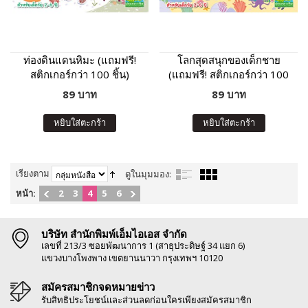
ท่องดินแดนหิมะ (แถมฟรี!
โลกสุดสนุกของเด็กชาย
สติกเกอร์กว่า 100 ชิ้น)
(แถมฟรี! สติกเกอร์กว่า 100
ชิ้น)
89 บาท
89 บาท
หยิบใส่ตะกร้า
หยิบใส่ตะกร้า
เรียงตาม
ดูในมุมมอง:
หน้า:
2
3
4
5
6
บริษัท สำนักพิมพ์เอ็มไอเอส จำกัด
เลขที่ 213/3 ซอยพัฒนาการ 1 (สาธุประดิษฐ์ 34 แยก 6)
แขวงบางโพงพาง เขตยานนาวา กรุงเทพฯ 10120
สมัครสมาชิกจดหมายข่าว
รับสิทธิประโยชน์และส่วนลดก่อนใครเพียงสมัครสมาชิก