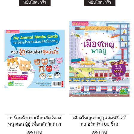
หยิบใส่ตะกร้า
หยิบใส่ตะกร้า
การ์ดหน้ากากเพื่อนสัตว์ของ
เมืองใหญ่น่าอยู่ (แถมฟรี! สติ
หนู ตอน อู้ฮู้ เพื่อนสัตว์สุดน่า
กเกอร์กว่า 100 ชิ้น)
รัก
89 บาท
89 บาท