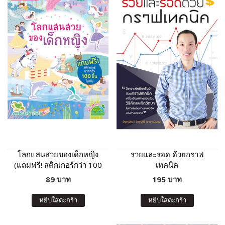
โลกแสนสวยของเด็กหญิง
รวยและรอด ด้วยกราฟ
(แถมฟรี! สติกเกอร์กว่า 100
เทคนิค
ชิ้น)
89 บาท
195 บาท
หยิบใส่ตะกร้า
หยิบใส่ตะกร้า