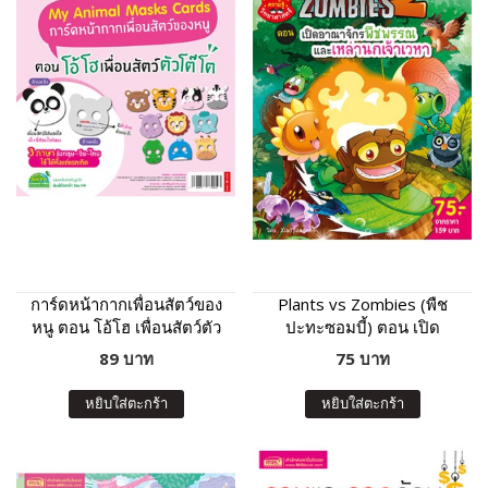
การ์ดหน้ากากเพื่อนสัตว์ของ
Plants vs Zombies (พืช
หนู ตอน โอ้โฮ เพื่อนสัตว์ตัว
ปะทะซอมบี้) ตอน เปิด
โต๊โต
อาณาจักรพืชพรรณ และ
89 บาท
75 บาท
เหล่านกเจ้าเวหา
หยิบใส่ตะกร้า
หยิบใส่ตะกร้า