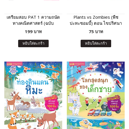
เตรียมสอบ PAT 1 ความถนัด
Plants vs Zombies (พืช
ทางคณิตศาสตร์ (ฉบับ
ปะทะซอมบี้) ตอน ไขปริศนา
ปรับปรุง)
สัตว์โลกน่ารู้
199 บาท
75 บาท
หยิบใส่ตะกร้า
หยิบใส่ตะกร้า