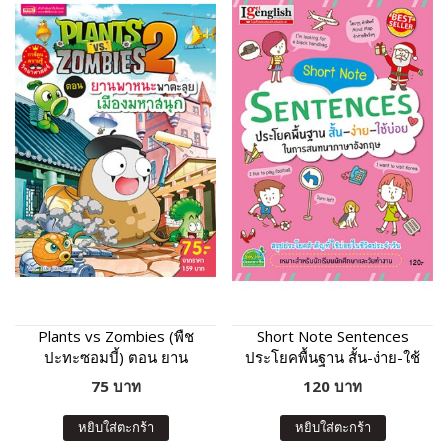
Plants vs Zombies (พืช
Short Note Sentences
ปะทะซอมบี้) ตอน ยาน
ประโยคพื้นฐาน สั้น-ง่าย-ใช้
พาหนะพาตะลุย เมืองมหา
บ่อย
75 บาท
120 บาท
สนุก
หยิบใส่ตะกร้า
หยิบใส่ตะกร้า