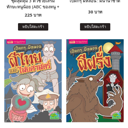
ชุดสุดคุ้ม 3 ตัวช่วยเสริม
เปิดกรุ ผีหลอน : ผีนานาชาติ
ทักษะหนูน้อย (ABC ของหนู +
30 บาท
กขค ของหนู + 123 ของหนู)
225 บาท
หยิบใส่ตะกร้า
หยิบใส่ตะกร้า