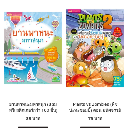
ยานพาหนะมหาสนุก (แถม
Plants vs Zombies (พืช
ฟรี! สติกเกอร์กว่า 100 ชิ้น)
ปะทะซอมบี้) ตอน มหัศจรรย์
ร่างกายของเรา และ
89 บาท
75 บาท
โภชนาการน่ารู้