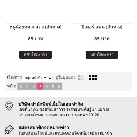
หนูน้อยหมวกแดง (สันห่วง)
ปีเตอร์ แพน (สันห่วง)
85 บาท
85 บาท
หยิบใส่ตะกร้า
หยิบใส่ตะกร้า
เรียงตาม
ดูในมุมมอง:
หน้า:
5
6
7
8
9
บริษัท สำนักพิมพ์เอ็มไอเอส จำกัด
เลขที่ 213/3 ซอยพัฒนาการ 1 (สาธุประดิษฐ์ 34 แยก 6)
แขวงบางโพงพาง เขตยานนาวา กรุงเทพฯ 10120
สมัครสมาชิกจดหมายข่าว
รับสิทธิประโยชน์และส่วนลดก่อนใครเพียงสมัครสมาชิก