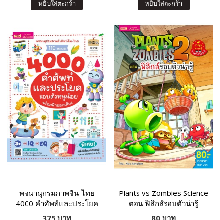
หยิบใส่ตะกร้า
หยิบใส่ตะกร้า
พจนานุกรมภาพจีน-ไทย
Plants vs Zombies Science
4000 คำศัพท์และประโยค
ตอน ฟิสิกส์รอบตัวน่ารู้
รอบตัวหนูน้อย
375 บาท
80 บาท