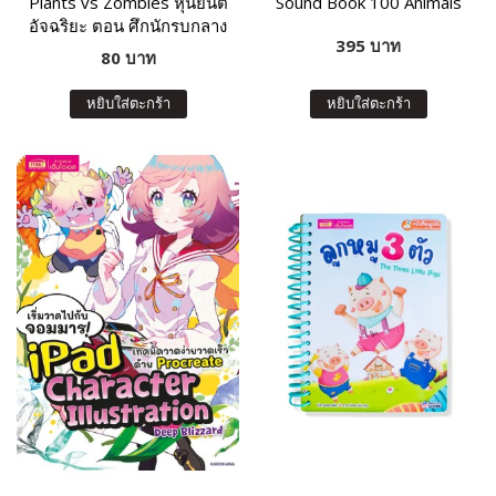
Plants vs Zombies หุ่นยนต์
Sound Book 100 Animals
อัจฉริยะ ตอน ศึกนักรบกลาง
395 บาท
เวหา
80 บาท
หยิบใส่ตะกร้า
หยิบใส่ตะกร้า