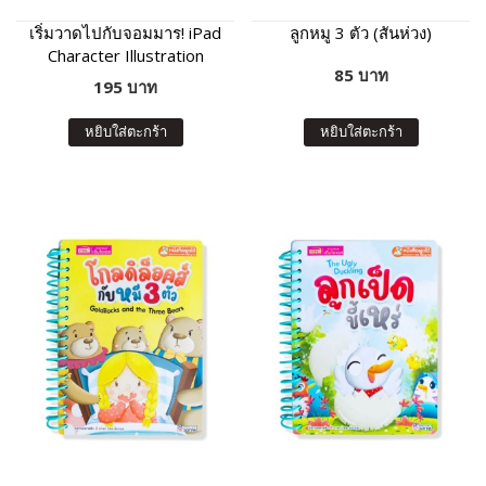
เริ่มวาดไปกับจอมมาร! iPad
ลูกหมู 3 ตัว (สันห่วง)
Character Illustration
85 บาท
เทคนิควาดง่ายวาดเร็วด้วย
195 บาท
Procreate
หยิบใส่ตะกร้า
หยิบใส่ตะกร้า