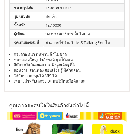
ขนาดรูปเล่ม
150x180x7 mm
รูปแบบปก
ปกแข็ง
น้ำหนัก
127.0000
ผู้เขียน
กองบรรณาธิการเอ็มไอเอส
จุดเด่นของเล่มนี้
สามารถใช้ร่วมกับ MIS Talking Pen ได้
กระดาษหนา ทนทาน ฉีกไม่ขาด
ขนาดเล่มใหญ่ กำลังพอดี มุมโค้งมน
สีสันสดใส โดดเด่น และดึงดูดเด็กๆ ดี๊ดี
สอนอ่าน สอนท่อง สอนเรียนรู้ มีคำกลอน
ใช้กับปากกาพูดได้ MIS ได้
เหมาะสำหรับเด็กวัย 0+ ทนไม้ทนมือดีนักแล
คุณอาจจะสนใจในสินค้าดังต่อไปนี้