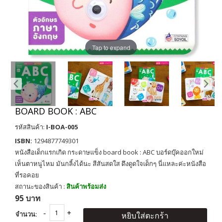
Tap to expand
BOARD BOOK : ABC
รหัสสินค้า:
I-BOA-005
ISBN:
1294877749301
หนังสือเด็กแรกเกิด กระดาษแข็ง board book : ABC บอร์ดบุ๊คออกใหม่
เห็นตาหนูไหม มันกลิ้งได้นะ สีสันสดใส ดึงดูดใจเด็กๆ นี่แหละค่ะหนังสือ
ที่รอคอย
สถานะของสินค้า :
สินค้าพร้อมส่ง
95 บาท
จำนวน:
หยิบใส่ตะกร้า