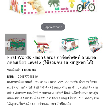
Tap to expand
First Words Flash Cards การ์ดคำศัพท์ 5 หมวด
กล่องเขียว Level 2 (ใช้ร่วมกับ TalkingPen ได้)
รหัสสินค้า:
I-BOX-04
ISBN:
1294877748816
แฟลชการ์ดคำศัพท์ 5 หมวด กล่องม่วง Level 2 ภาพจริง พื้นขาว สีสวย
คมชัด ขนาดใหญ่กำลังดี มีคำศัพท์อังกฤษ คำอ่าน คำแปล เล่นได้หลาย
อย่าง ทั้งแฟลช ท่องศัพท์ ทายภาพ ทายศัพท์ ฝึกอ่าน ฝึกจำ สนุก กระตุ้น
สมอง เพิ่มคลังคำศัพท์ ส่งเสริมการคิด ที่สำคัญ!!! ใช้ร่วมกับปากกาพูดได้
ได้ทุกรุ่น จิ้มฟังเสียงจากเจ้าของภาษา สำเนียงเป๊ะ