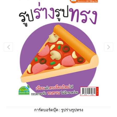
การ์ดบอร์ดบุ๊ค : รูปร่างรูปทรง