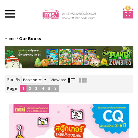
0
Home
/
Our Books
Sort By
View as:
Page:
1
2
3
4
5