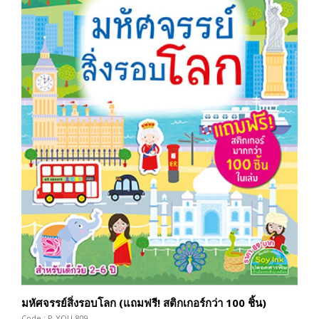
มหัศจรรย์สิ่งรอบโลก (แถมฟรี! สติกเกอร์กว่า 100 ชิ้น)
Code : P-YOU-809