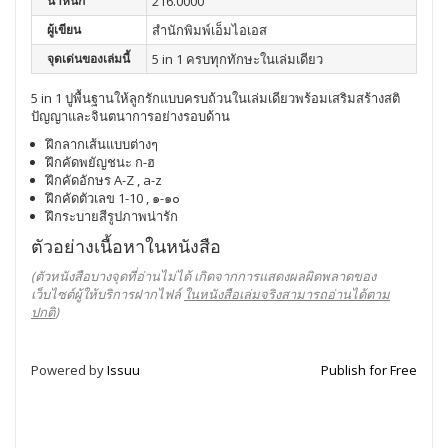
น้ำหนัก
216.0000
ผู้เขียน
สำนักพิมพ์เอ็มไอเอส
จุดเด่นของเล่มนี้
5 in 1 ครบทุกทักษะในเล่มเดียว
5 in 1 ปูพื้นฐานให้ลูกรักแบบครบถ้วนในเล่มเดียวพร้อมเสริมสร้างสติ
ปัญญาและจินตนาการอย่างรอบด้าน
ฝึกลากเส้นแบบต่างๆ
ฝึกคัดพยัญชนะ ก-ฮ
ฝึกคัดอักษร A-Z , a-z
ฝึกคัดตัวเลข 1-10 , ๑-๑๐
ฝึกระบายสีรูปภาพน่ารัก
ตัวอย่างเนื้อหาในหนังสือ
(ตัวหนังสือบางจุดที่อ่านไม่ได้ เกิดจากการแสดงผลผิดพลาดของ
เว็บไซต์ผู้ให้บริการฝากไฟล์
ในหนังสือเล่มจริงสามารถอ่านได้ตาม
ปกติ
)
Powered by
Issuu
Publish for Free