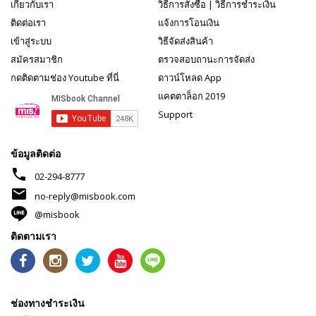
เกี่ยวกับเรา
วิธีการสั่งซื้อ
|
วิธีการชำระเงิน
ติดต่อเรา
แจ้งการโอนเงิน
เข้าสู่ระบบ
วิธีจัดส่งสินค้า
สมัครสมาชิก
ตรวจสอบถานะการจัดส่ง
กดติดตามช่อง Youtube ที่นี่
ดาวน์โหลด App
แคตตาล็อก 2019
Support
ข้อมูลติดต่อ
phone
02-294-8777
mail
no-reply@misbook.com
@misbook
ติดตามเรา
ช่องทางชำระเงิน