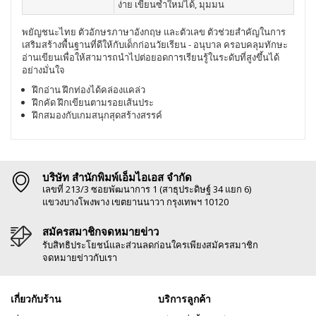
ง่าย เขียนซ้ำใหม่ได้, มุมมน
พยัญชนะไทย ตัวอักษรภาษาอังกฤษ และตัวเลข ตัวช่วยสำคัญในการ
เสริมสร้างพื้นฐานที่ดีให้กับเด็กก่อนวัยเรียน - อนุบาล ครอบคลุมทักษะ
อ่านเขียนเพื่อให้สามารถนำไปต่อยอดการเรียนรู้ในระดับที่สูงขึ้นได้
อย่างมั่นใจ
ฝึกอ่าน ฝึกท่องได้คล่องแคล่ว
ฝึกคัด ฝึกเขียนตามรอยเส้นประ
ฝึกสมองกับเกมสนุกสุดสร้างสรรค์
บริษัท สำนักพิมพ์เอ็มไอเอส จำกัด
เลขที่ 213/3 ซอยพัฒนาการ 1 (สาธุประดิษฐ์ 34 แยก 6)
แขวงบางโพงพาง เขตยานนาวา กรุงเทพฯ 10120
สมัครสมาชิกจดหมายข่าว
รับสิทธิประโยชน์และส่วนลดก่อนใครเพียงสมัครสมาชิก
จดหมายข่าวกับเรา
เกี่ยวกับร้าน
บริการลูกค้า