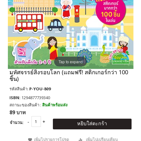
Tap to expand
มหัศจรรย์สิ่งรอบโลก (แถมฟรี! สติกเกอร์กว่า 100
ชิ้น)
รหัสสินค้า:
P-YOU-809
ISBN:
1294877739340
สถานะของสินค้า :
สินค้าพร้อมส่ง
89 บาท
จำนวน:
หยิบใส่ตะกร้า
เพิ่มไปรายการโปรด
เพิ่มไปเปรียบเทียบ