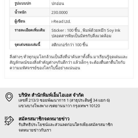
รูปแบบปก
ปกอ่อน
น้ำหนัก
230.0000
ผู้เขียน
i-Read Ltd.
รายละเอียดเพิ่มเติม
Sticker : 100 ชิ้น , พิมพ์ด้วยหมึก Soy Ink
ปลอดสารพิษเป็นมิตรกับสิ่งแวดล้อม
จุดเด่นของเล่มนี้
สติกเกอร์กว่า 100 ชิ้น
สิ่งต่างๆ ทั่วทุกมุมโลกล้วนเป็นสิ่งที่น่าค้นหาทั้งสิ้น มาเรียนรู้จุดเด่นและ
สัญลักษณ์ของสิ่งสำคัญต่างๆกันดีกว่า แล้วเด็กๆ จะต้องตื่นตาตื่นใจกับ
ความมหัศจรรย์ของโลกใบนี้อย่างแน่นอน
บริษัท สำนักพิมพ์เอ็มไอเอส จำกัด
เลขที่ 213/3 ซอยพัฒนาการ 1 (สาธุประดิษฐ์ 34 แยก 6)
แขวงบางโพงพาง เขตยานนาวา กรุงเทพฯ 10120
สมัครสมาชิกจดหมายข่าว
รับสิทธิประโยชน์และส่วนลดก่อนใครเพียงสมัครสมาชิก
จดหมายข่าวกับเรา