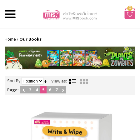
0
Home
/
Our Books
Sort By
View as:
Page:
3
4
5
6
7