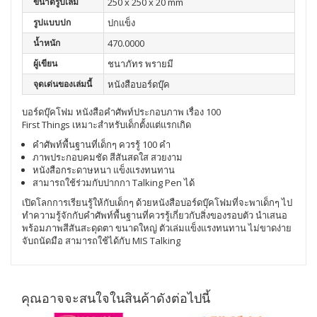
ขนาดรูปเล่ม
250 x 250 x 20 mm
รูปแบบปก
ปกแข็ง
น้ำหนัก
470.0000
ผู้เขียน
ชนาภัทร พรายมี
จุดเด่นของเล่มนี้
หนังสือบอร์ดบุ๊ค
บอร์ดบุ๊คโฟม หนังสือคำศัพท์ประกอบภาพ เรื่อง 100
First Things เหมาะสำหรับเด็กตั้งแต่แรกเกิด
คำศัพท์พื้นฐานที่เด็กๆ ควรรู้ 100 คำ
ภาพประกอบคมชัด สีสันสดใส สวยงาม
หนังสือกระดาษหนา แข็งแรงทนทาน
สามารถใช้ร่วมกับปากกา Talking Pen ได้
เปิดโลกการเรียนรู้ให้กับเด็กๆ ด้วยหนังสือบอร์ดบุ๊คโฟมที่จะพาเด็กๆ ไป
ทำความรู้จักกับคำศัพท์พื้นฐานที่ควรรู้เกี่ยวกับสิ่งของรอบตัว นำเสนอ
พร้อมภาพสีสันสะดุดตา ขนาดใหญ่ ตัวเล่มแข็งแรงทนทาน ไม่ขาดง่าย
จับถนัดมือ สามารถใช้ได้กับ MIS Talking
คุณอาจจะสนใจในสินค้าดังต่อไปนี้