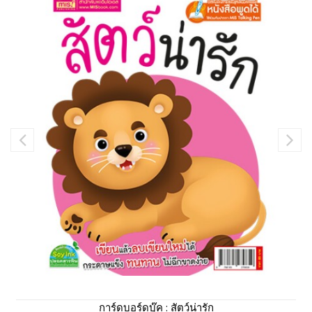
การ์ดบอร์ดบุ๊ค : สัตว์น่ารัก