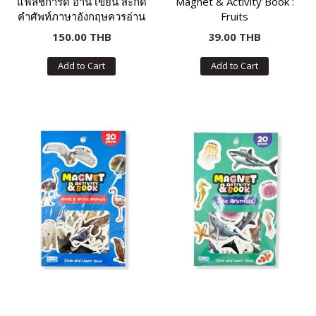
แฟลชการ์ด อ่าน เขียน สะกด
Magnet & Activity Book :
คำศัพท์ภาษาอังกฤษควรอ่าน
Fruits
ได้ ระดับอนุบาล
150.00 THB
39.00 THB
Add to Cart
Add to Cart