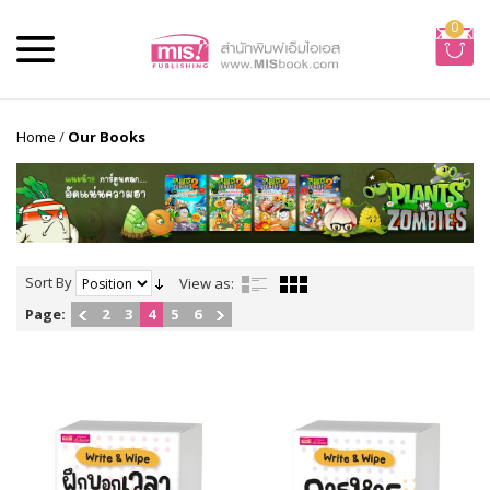
0
Home
/
Our Books
Sort By
View as:
Page:
2
3
4
5
6