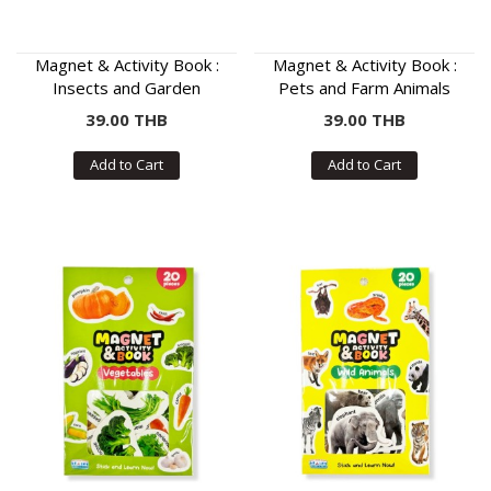
Magnet & Activity Book :
Magnet & Activity Book :
Insects and Garden
Pets and Farm Animals
Animals
39.00 THB
39.00 THB
Add to Cart
Add to Cart