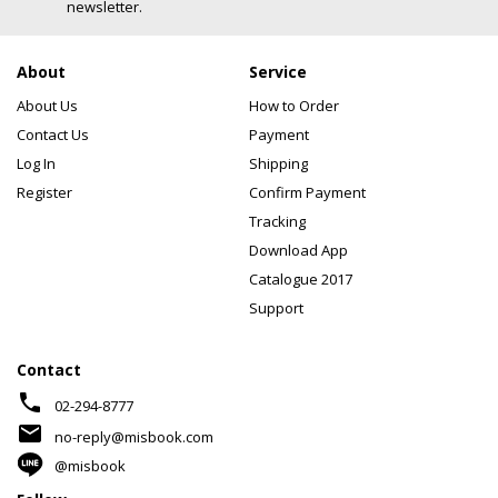
newsletter.
About
Service
About Us
How to Order
Contact Us
Payment
Log In
Shipping
Register
Confirm Payment
Tracking
Download App
Catalogue 2017
Support
Contact
phone
02-294-8777
mail
no-reply@misbook.com
@misbook