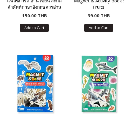
แฟลชการ์ด อ่าน เขียน สะกด
Magnet & Activity Book :
คำศัพท์ภาษาอังกฤษควรอ่าน
Fruits
ได้ ระดับอนุบาล
150.00 THB
39.00 THB
Add to Cart
Add to Cart