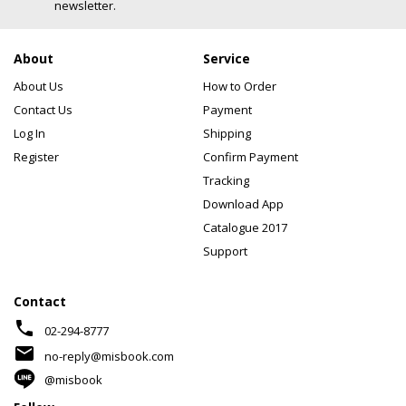
newsletter.
About
Service
About Us
How to Order
Contact Us
Payment
Log In
Shipping
Register
Confirm Payment
Tracking
Download App
Catalogue 2017
Support
Contact
phone
02-294-8777
mail
no-reply@misbook.com
@misbook