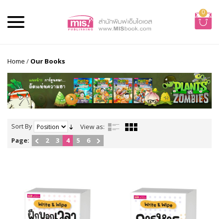
0
Home
/
Our Books
Sort By
View as:
Page:
2
3
4
5
6